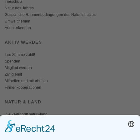
Tierschutz
Natur des Jahres
Gesetzliche Rahmenbedingungen des Naturschutzes
Umweltthemen
Arten erkennen
AKTIV WERDEN
Ihre Stimme zählt!
Spenden
Mitglied werden
Zivildienst
Mithelfen und mitarbeiten
Firmenkooperationen
NATUR & LAND
Die Zeitschrift natur&land
Archiv
Mediadaten