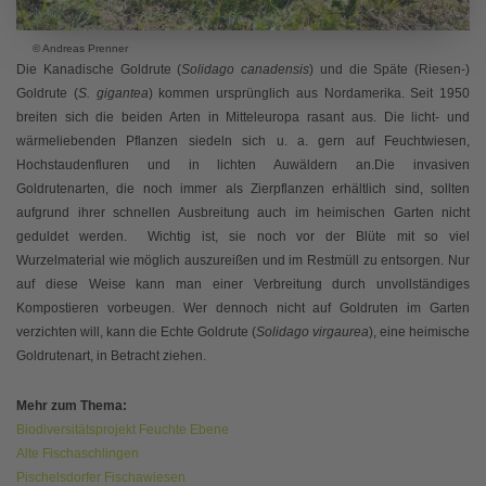
© Andreas Prenner
Die Kanadische Goldrute (
Solidago canadensis
) und die Späte (Riesen-)
Goldrute (
S. gigantea
) kommen ursprünglich aus Nordamerika. Seit 1950
breiten sich die beiden Arten in Mitteleuropa rasant aus. Die licht- und
wärmeliebenden Pflanzen siedeln sich u. a. gern auf Feuchtwiesen,
Hochstaudenfluren und in lichten Auwäldern an.Die invasiven
Goldrutenarten, die noch immer als Zierpflanzen erhältlich sind, sollten
aufgrund ihrer schnellen Ausbreitung auch im heimischen Garten nicht
geduldet werden. Wichtig ist, sie noch vor der Blüte mit so viel
Wurzelmaterial wie möglich auszureißen und im Restmüll zu entsorgen. Nur
auf diese Weise kann man einer Verbreitung durch unvollständiges
Kompostieren vorbeugen. Wer dennoch nicht auf Goldruten im Garten
verzichten will, kann die Echte Goldrute (
Solidago virgaurea
), eine heimische
Goldrutenart, in Betracht ziehen.
Mehr zum Thema:
Biodiversitätsprojekt Feuchte Ebene
Alte Fischaschlingen
Pischelsdorfer Fischawiesen