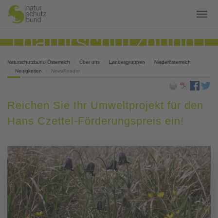
Naturschutzbund Österreich
Über uns
Landesgruppen
Niederösterreich
Neuigkeiten
NewsReader
Reichen Sie Ihr Umweltprojekt für den
Hans Czettel-Förderungspreis ein!