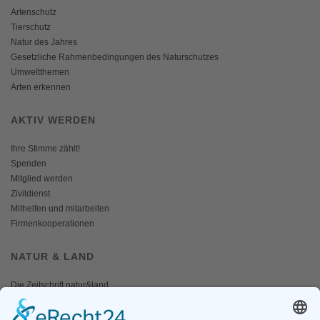
Artenschutz
Tierschutz
Natur des Jahres
Gesetzliche Rahmenbedingungen des Naturschutzes
Umweltthemen
Arten erkennen
AKTIV WERDEN
Ihre Stimme zählt!
Spenden
Mitglied werden
Zivildienst
Mithelfen und mitarbeiten
Firmenkooperationen
NATUR & LAND
Die Zeitschrift natur&land
Archiv
Mediadaten