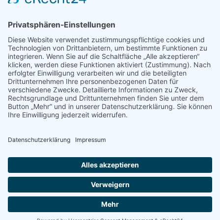
PRESSE
Fotos und Logos
Presseaussendungen
Presse
Presseinformationen abonnieren
ÜBER UNS
Naturschutzbund
Team
Landesgruppen
Naturschutzjugend
Positionen
Ausgezeichnet
Sponsoren & Partner
Kontakt
Impressum
Datenschutz
AGB