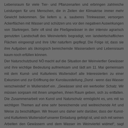
Lebensraum für viele Tier- und Pflanzenarten und erbringen zahlreiche
Leistungen für uns Menschen, die in Zeiten der Klimakrise immer mehr
Gewicht bekommen. Sie liefern u. a. sauberes Trinkwasser, versorgen
Ackerflächen mit Wasser und schützen uns vor den negativen Auswirkungen
von Starkregen. Sehr oft sind die Fließgewässer in der intensiv agrarisch
genutzten Landschaft des Weinviertels begradigt, von landwirtschaftlichen
Flächen eingeengt und ihre Ufer naturfern gepflegt. Die Folge ist, dass sie
ihre Aufgaben als ökologisch bereichernde Wasseradern und Lebensraum
kaum noch erfüllen können.
Der Naturschutzbund NÖ macht auf die Situation der Weinviertler Gewässer
und ihre wichtige Bedeutung aufmerksam und lädt am 11. Mai gemeinsam
mit dem Kunst- und Kulturkreis Wullersdorf alle Interessierten zu einer
Exkursion und zur Eröffnung der Kunstausstellung „Durst - wenn das Wasser
verschwindet“ in Wullersdorf ein. „Gewässer sind ein wertvoller Schatz. Wir
müssen sorgsam mit ihnen umgehen, ihnen Raum geben, sich zu entfalten.
Die Zusammenarbeit von Kunst und Naturschutz ermöglicht es, uns mit so
wichtigen Themen auf eine sehr bereichernde und weitreichende Art und
Weise zu beschäftigen. Wir freuen uns daher sehr darüber, dass der Kunst-
und Kulturkreis Wullersdorf unserer Einladung gefolgt ist, und sich mit seinen
Arbeiten den Gewässern und dem Wasser im Weinviertel widmet“, sagt