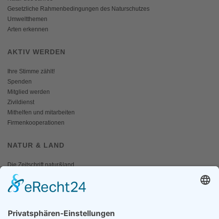
Gesetzliche Rahmenbedingungen des Naturschutzes
Umweltthemen
Arten erkennen
AKTIV WERDEN
Ihre Stimme zählt!
Spenden
Mitglied werden
Zivildienst
Mithelfen und mitarbeiten
Firmenkooperationen
NATUR & LAND
Die Zeitschrift natur&land
Archiv
Mediadaten
PRESSE