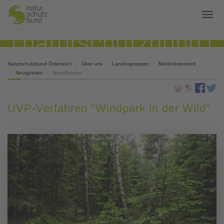
Naturschutzbund Österreich
Über uns
Landesgruppen
Niederösterreich
Neuigkeiten
NewsReader
UVP-Verfahren "Windpark in der Wild"