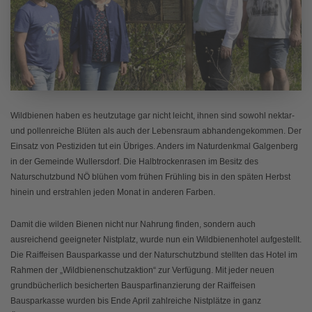
Wildbienen haben es heutzutage gar nicht leicht, ihnen sind sowohl nektar-
und pollenreiche Blüten als auch der Lebensraum abhandengekommen. Der
Einsatz von Pestiziden tut ein Übriges. Anders im Naturdenkmal Galgenberg
in der Gemeinde Wullersdorf. Die Halbtrockenrasen im Besitz des
Naturschutzbund NÖ blühen vom frühen Frühling bis in den späten Herbst
hinein und erstrahlen jeden Monat in anderen Farben.
Damit die wilden Bienen nicht nur Nahrung finden, sondern auch
ausreichend geeigneter Nistplatz, wurde nun ein Wildbienenhotel aufgestellt.
Die Raiffeisen Bausparkasse und der Naturschutzbund stellten das Hotel im
Rahmen der „Wildbienenschutzaktion“ zur Verfügung. Mit jeder neuen
grundbücherlich besicherten Bausparfinanzierung der Raiffeisen
Bausparkasse wurden bis Ende April zahlreiche Nistplätze in ganz