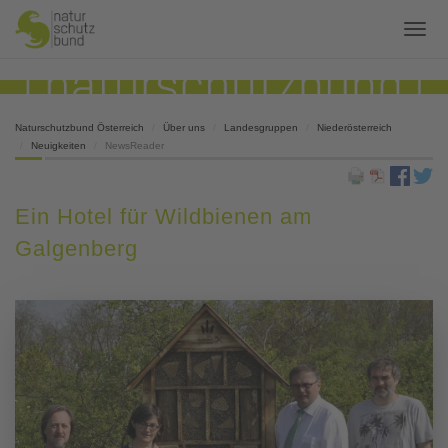
Naturschutzbund Österreich
Über uns
Landesgruppen
Niederösterreich
Neuigkeiten
NewsReader
Ein Hotel für Wildbienen am
Galgenberg