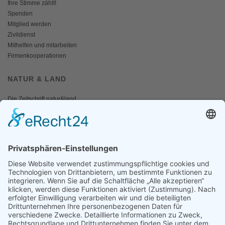
Ihre Stimme zählt!
Spenden
Mitglied werden
Zivildienst
Mithelfen und mitarbeiten
Firmenkooperationen
NATUR & LAND
Die Zeitschrift natur&land
Archiv
Mediadaten
PRESSE
Fotos und Logos
Presseaussendungen
Presse
Presseinformationen abonnieren
ÜBER UNS