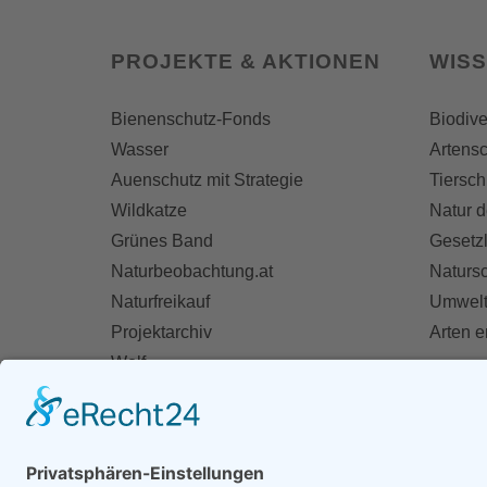
PROJEKTE & AKTIONEN
WIS
Bienenschutz-Fonds
Biodive
Wasser
Artensc
Auenschutz mit Strategie
Tiersch
Wildkatze
Natur d
Grünes Band
Gesetz
Naturbeobachtung.at
Naturs
Naturfreikauf
Umwelt
Projektarchiv
Arten 
Wolf
Fischotter
AKT
Ihre St