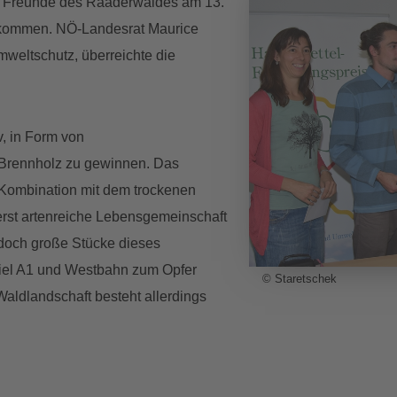
ie Freunde des Raaderwaldes am 13.
ekommen. NÖ-Landesrat Maurice
weltschutz, überreichte die
, in Form von
m Brennholz zu gewinnen. Das
 Kombination mit dem trockenen
erst artenreiche Lebensgemeinschaft
jedoch große Stücke dieses
iel A1 und Westbahn zum Opfer
© Staretschek
Waldlandschaft besteht allerdings