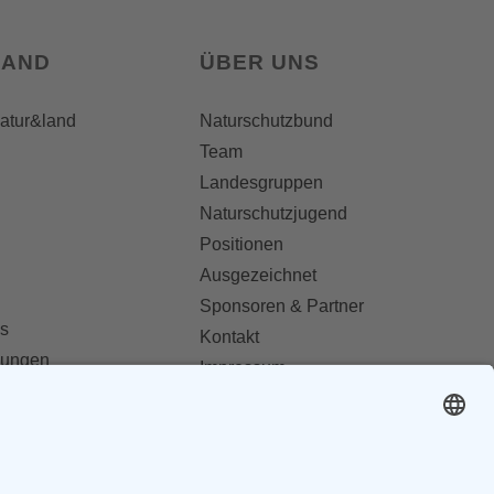
LAND
ÜBER UNS
natur&land
Naturschutzbund
Team
Landesgruppen
Naturschutzjugend
Positionen
Ausgezeichnet
Sponsoren & Partner
s
Kontakt
dungen
Impressum
Datenschutz
ionen abonnieren
AGB