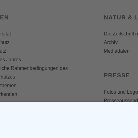
SEN
NATUR & 
rsität
Die Zeitschrift 
hutz
Archiv
utz
Mediadaten
es Jahres
liche Rahmenbedingungen des
PRESSE
chutzes
themen
Fotos und Logo
erkennen
Presseaussen
Presse
Presseinformat
IV WERDEN
imme zählt!