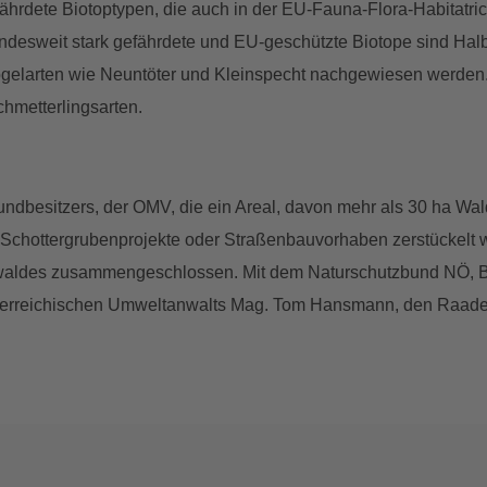
fährdete Biotoptypen, die auch in der EU-Fauna-Flora-Habitatrich
 bundesweit stark gefährdete und EU-geschützte Biotope sind H
tvogelarten wie Neuntöter und Kleinspecht nachgewiesen werden
hmetterlingsarten.
ndbesitzers, der OMV, die ein Areal, davon mehr als 30 ha Wald
h Schottergrubenprojekte oder Straßenbauvorhaben zerstückelt 
waldes zusammengeschlossen. Mit dem Naturschutzbund NÖ, Bi
sterreichischen Umweltanwalts Mag. Tom Hansmann, den Raader