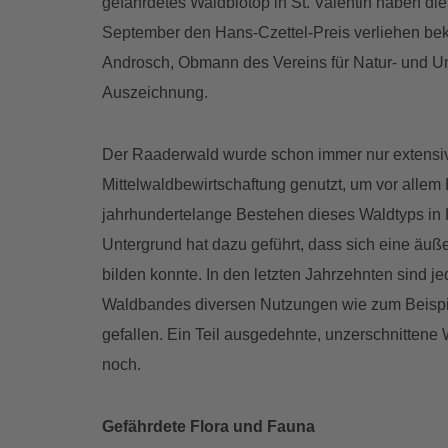
gefährdetes Waldbiotop in St. Valentin haben d
September den Hans-Czettel-Preis verliehen b
Androsch, Obmann des Vereins für Natur- und Um
Auszeichnung.
Der Raaderwald wurde schon immer nur extensiv
Mittelwaldbewirtschaftung genutzt, um vor alle
jahrhundertelange Bestehen dieses Waldtyps in
Untergrund hat dazu geführt, dass sich eine äuß
bilden konnte. In den letzten Jahrzehnten sind 
Waldbandes diversen Nutzungen wie zum Beisp
gefallen. Ein Teil ausgedehnte, unzerschnittene 
noch.
Gefährdete Flora und Fauna