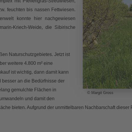
mplex mit Pfeifengras-Streuwiesen,
zw. feuchten bis nassen Fettwiesen.
nzenwelt konnte hier nachgewiesen
rin-Kriech-Weide, die Sibirische
en Naturschutzgebietes. Jetzt ist
ber weitere 4.800 m² eine
auf ist wichtig, dann damit kann
l besser an die Bedürfnisse der
elang gemulchte Flächen in
© Margit Gross
n umwandeln und damit den
che bieten. Aufgrund der unmittelbaren Nachbarschaft dieser F