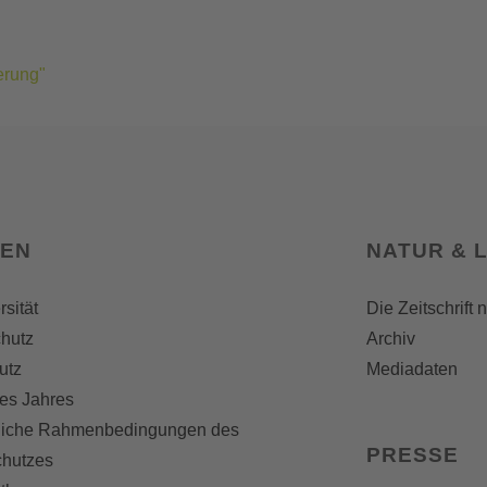
erung"
SEN
NATUR & 
rsität
Die Zeitschrift 
hutz
Archiv
utz
Mediadaten
es Jahres
liche Rahmenbedingungen des
PRESSE
chutzes