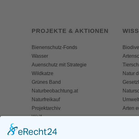
PROJEKTE & AKTIONEN
WIS
Bienenschutz-Fonds
Biodive
Wasser
Artensc
Auenschutz mit Strategie
Tiersch
Wildkatze
Natur d
Grünes Band
Gesetz
Naturbeobachtung.at
Naturs
Naturfreikauf
Umwelt
Projektarchiv
Arten 
Wolf
Fischotter
AKT