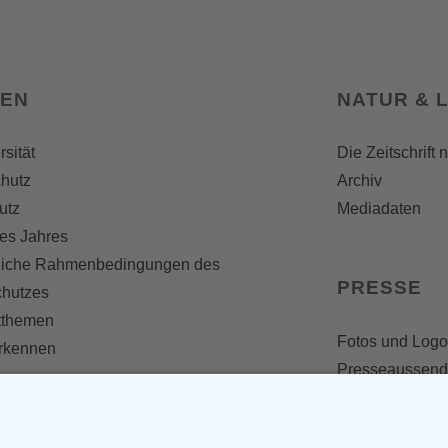
SEN
NATUR & 
rsität
Die Zeitschrift 
hutz
Archiv
utz
Mediadaten
es Jahres
liche Rahmenbedingungen des
PRESSE
chutzes
themen
Fotos und Logo
erkennen
Presseaussen
Presse
Presseinformat
IV WERDEN