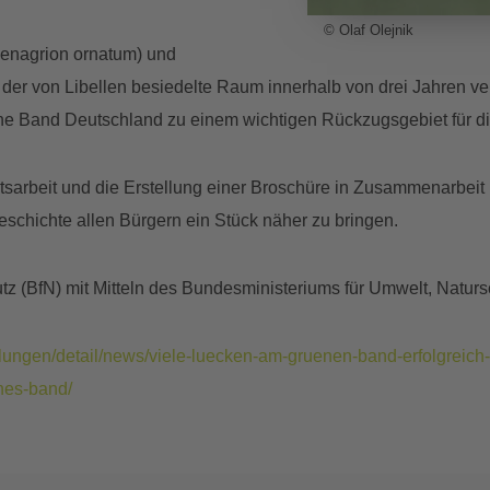
© Olaf Olejnik
enagrion ornatum) und
er von Libellen besiedelte Raum innerhalb von drei Jahren verd
ne Band Deutschland zu einem wichtigen Rückzugsgebiet für di
keitsarbeit und die Erstellung einer Broschüre in Zusammenarb
eschichte allen Bürgern ein Stück näher zu bringen.
 (BfN) mit Mitteln des Bundesministeriums für Umwelt, Natursc
ilungen/detail/news/viele-luecken-am-gruenen-band-erfolgreich-g
nes-band/