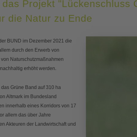
 das Projekt "Lückenschluss 
ür die Natur zu Ende
te der BUND im Dezember 2021 die
 allem durch den Erwerb von
ng von Naturschutzmaßnahmen
nachhaltig erhöht werden.
 das Grüne Band auf 310 ha
gion Altmark im Bundesland
n innerhalb eines Korridors von 17
vor allem das über Jahre
n Akteuren der Landwirtschaft und