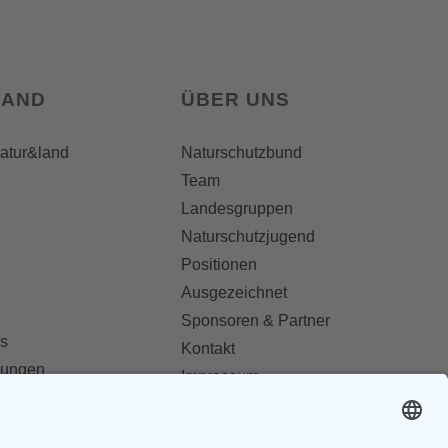
LAND
ÜBER UNS
natur&land
Naturschutzbund
Team
Landesgruppen
Naturschutzjugend
Positionen
Ausgezeichnet
Sponsoren & Partner
s
Kontakt
dungen
Impressum
Datenschutz
ionen abonnieren
AGB