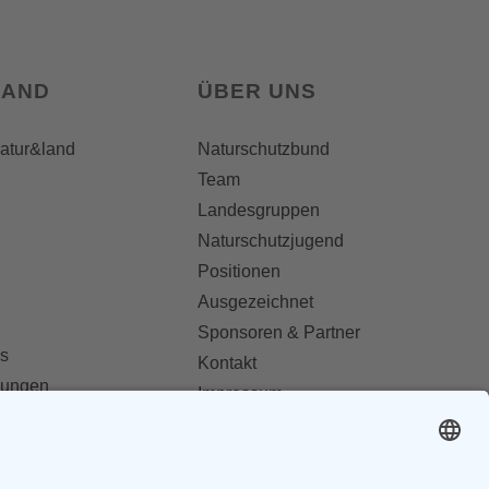
LAND
ÜBER UNS
natur&land
Naturschutzbund
Team
Landesgruppen
Naturschutzjugend
Positionen
Ausgezeichnet
Sponsoren & Partner
s
Kontakt
dungen
Impressum
Datenschutz
ionen abonnieren
AGB