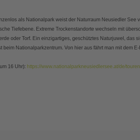
enlos als Nationalpark weist der Naturraum Neusiedler See vie
arische Tiefebene. Extreme Trockenstandorte wechseln mit übe
de oder Torf. Ein einzigartiges, geschütztes Naturjuwel, das 
ist beim Nationalparkzentrum. Von hier aus fährt man mit dem E
 um 16 Uhr):
https://www.nationalparkneusiedlersee.at/de/toure