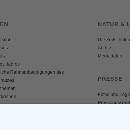
SEN
NATUR & 
rsität
Die Zeitschrift 
hutz
Archiv
utz
Mediadaten
es Jahres
liche Rahmenbedingungen des
PRESSE
chutzes
themen
Fotos und Logo
erkennen
Presseaussen
Presse
Presseinformat
IV WERDEN