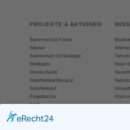
PROJEKTE & AKTIONEN
WIS
Bienenschutz-Fonds
Biodive
Wasser
Artensc
Auenschutz mit Strategie
Tiersch
Wildkatze
Natur d
Grünes Band
Gesetz
Naturbeobachtung.at
Naturs
Naturfreikauf
Umwelt
Projektarchiv
Arten 
Wolf
Fischotter
AKT