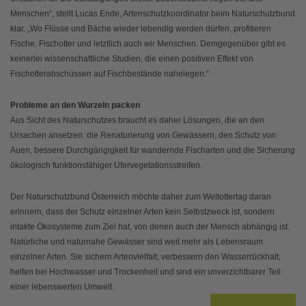
Menschen“, stellt Lucas Ende, Artenschutzkoordinator beim Naturschutzbund
klar. „Wo Flüsse und Bäche wieder lebendig werden dürfen, profitieren
Fische, Fischotter und letztlich auch wir Menschen. Demgegenüber gibt es
keinerlei wissenschaftliche Studien, die einen positiven Effekt von
Fischotterabschüssen auf Fischbestände nahelegen.“
Probleme an den Wurzeln packen
Aus Sicht des Naturschutzes braucht es daher Lösungen, die an den
Ursachen ansetzen: die Renaturierung von Gewässern, den Schutz von
Auen, bessere Durchgängigkeit für wandernde Fischarten und die Sicherung
ökologisch funktionsfähiger Ufervegetationsstreifen.
Der Naturschutzbund Österreich möchte daher zum Weltottertag daran
erinnern, dass der Schutz einzelner Arten kein Selbstzweck ist, sondern
intakte Ökosysteme zum Ziel hat, von denen auch der Mensch abhängig ist.
Natürliche und naturnahe Gewässer sind weit mehr als Lebensraum
einzelner Arten. Sie sichern Artenvielfalt, verbessern den Wasserrückhalt,
helfen bei Hochwasser und Trockenheit und sind ein unverzichtbarer Teil
einer lebenswerten Umwelt.