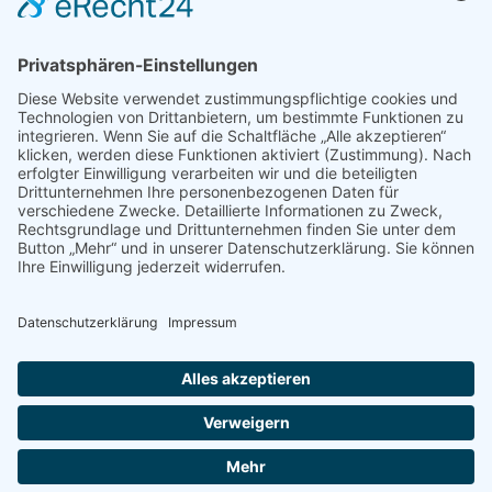
Mediadaten
PRESSE
Fotos und Logos
Presseaussendungen
Presse
Presseinformationen abonnieren
ÜBER UNS
Naturschutzbund
Team
Landesgruppen
Naturschutzjugend
Positionen
Ausgezeichnet
Sponsoren & Partner
Kontakt
Impressum
Datenschutz
AGB