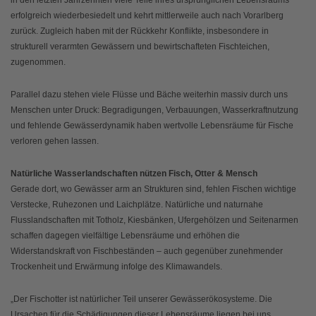
erfolgreich wiederbesiedelt und kehrt mittlerweile auch nach Vorarlberg
zurück. Zugleich haben mit der Rückkehr Konflikte, insbesondere in
strukturell verarmten Gewässern und bewirtschafteten Fischteichen,
zugenommen.
Parallel dazu stehen viele Flüsse und Bäche weiterhin massiv durch uns
Menschen unter Druck: Begradigungen, Verbauungen, Wasserkraftnutzung
und fehlende Gewässerdynamik haben wertvolle Lebensräume für Fische
verloren gehen lassen.
Natürliche Wasserlandschaften nützen Fisch, Otter & Mensch
Gerade dort, wo Gewässer arm an Strukturen sind, fehlen Fischen wichtige
Verstecke, Ruhezonen und Laichplätze. Natürliche und naturnahe
Flusslandschaften mit Totholz, Kiesbänken, Ufergehölzen und Seitenarmen
schaffen dagegen vielfältige Lebensräume und erhöhen die
Widerstandskraft von Fischbeständen – auch gegenüber zunehmender
Trockenheit und Erwärmung infolge des Klimawandels.
„Der Fischotter ist natürlicher Teil unserer Gewässerökosysteme. Die
Ursachen für die Schädigungen dieser Lebensräume liegen bei uns