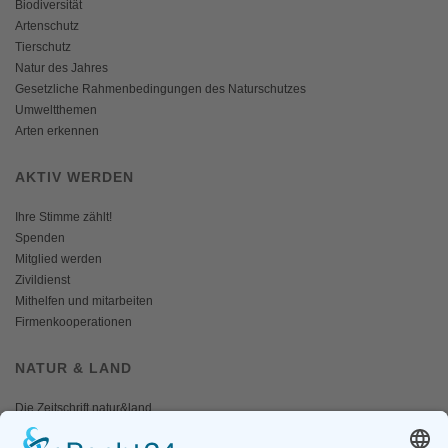
Biodiversität
Artenschutz
Tierschutz
Natur des Jahres
Gesetzliche Rahmenbedingungen des Naturschutzes
Umweltthemen
Arten erkennen
AKTIV WERDEN
Ihre Stimme zählt!
Spenden
Mitglied werden
Zivildienst
Mithelfen und mitarbeiten
Firmenkooperationen
NATUR & LAND
Die Zeitschrift natur&land
Archiv