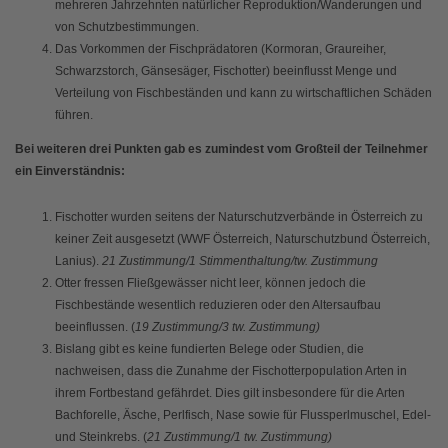
mehreren Jahrzehnten natürlicher Reproduktion/Wanderungen und
von Schutzbestimmungen.
Das Vorkommen der Fischprädatoren (Kormoran, Graureiher,
Schwarzstorch, Gänsesäger, Fischotter) beeinflusst Menge und
Verteilung von Fischbeständen und kann zu wirtschaftlichen Schäden
führen.
Bei weiteren drei Punkten gab es zumindest vom Großteil der Teilnehmer
ein Einverständnis:
Fischotter wurden seitens der Naturschutzverbände in Österreich zu
keiner Zeit ausgesetzt (WWF Österreich, Naturschutzbund Österreich,
Lanius).
21 Zustimmung/1 Stimmenthaltung/tw. Zustimmung
Otter fressen Fließgewässer nicht leer, können jedoch die
Fischbestände wesentlich reduzieren oder den Altersaufbau
beeinflussen. (
19 Zustimmung/3 tw. Zustimmung)
Bislang gibt es keine fundierten Belege oder Studien, die
nachweisen, dass die Zunahme der Fischotterpopulation Arten in
ihrem Fortbestand gefährdet. Dies gilt insbesondere für die Arten
Bachforelle, Äsche, Perlfisch, Nase sowie für Flussperlmuschel, Edel-
und Steinkrebs. (
21 Zustimmung/1 tw. Zustimmung)