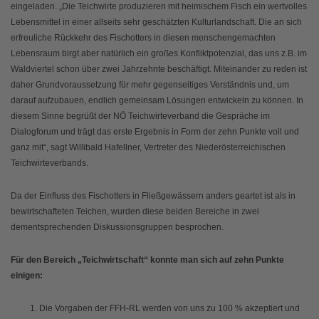
eingeladen. „Die Teichwirte produzieren mit heimischem Fisch ein wertvolles
Lebensmittel in einer allseits sehr geschätzten Kulturlandschaft. Die an sich
erfreuliche Rückkehr des Fischotters in diesen menschengemachten
Lebensraum birgt aber natürlich ein großes Konfliktpotenzial, das uns z.B. im
Waldviertel schon über zwei Jahrzehnte beschäftigt. Miteinander zu reden ist
daher Grundvoraussetzung für mehr gegenseitiges Verständnis und, um
darauf aufzubauen, endlich gemeinsam Lösungen entwickeln zu können. In
diesem Sinne begrüßt der NÖ Teichwirteverband die Gespräche im
Dialogforum und trägt das erste Ergebnis in Form der zehn Punkte voll und
ganz mit“, sagt Willibald Hafellner, Vertreter des Niederösterreichischen
Teichwirteverbands.
Da der Einfluss des Fischotters in Fließgewässern anders geartet ist als in
bewirtschafteten Teichen, wurden diese beiden Bereiche in zwei
dementsprechenden Diskussionsgruppen besprochen.
Für den Bereich „Teichwirtschaft“ konnte man sich auf zehn Punkte
einigen:
Die Vorgaben der FFH-RL werden von uns zu 100 % akzeptiert und