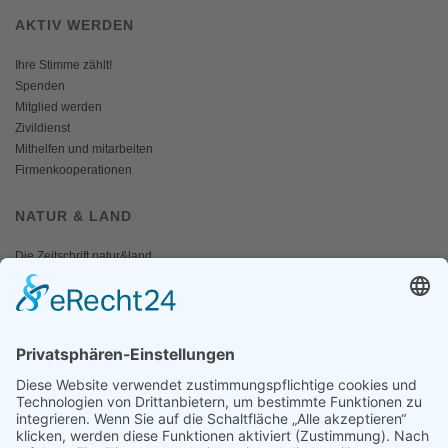
AKTIV WERDEN
Ihre Stimme zählt!
Spenden
Mitglied werden
Zivildienst
Mithelfen und mitarbeiten
Firmenkooperationen
NATUR & LAND
Die Zeitschrift natur&land
Archiv
Mediadaten
PRESSE
Fotos und Logos
Presseaussendungen
Presse
Presseinformationen abonnieren