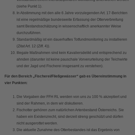
(siehe Punkt 1).
In Abstimmung mit den alle 6 Jahre vorzulegenden Art. 17-Berichten
ist eine regelmäßige bundesweite Erfassung der Otterverbreitung
samt Bestandsschätzung in wissenschaftlich anerkannter Weise
durchzuführen.
Standardmäßig ist ein dauerhaftes Totfundmonitoring zu installieren
(Zitat Art. 12 (Ziff. 4)).
Illegale Maßnahmen sind kein Kavaliersdelikt und entsprechend zu
ahnden (darunter ist keine pauschale Vorverurteilung der Teichwirte
und der Jagd und Fischerei insgesamt zu verstehen).
Für den Bereich „Fischerei/Fließgewässer“ gab es Übereinstimmung in
vier Punkten:
Die Vorgaben der FFH RL werden von uns zu 100 % akzeptiert und
sind der Rahmen, in dem wir diskutieren.
Fischotter gehören zum natürlichen Artenbestand Österreichs. Sie
haben ein Existenzrecht, sind derzeit streng geschützt und dürfen
nicht ausgerottet werden.
Die aktuelle Zunahme des Otterbestandes ist das Ergebnis von