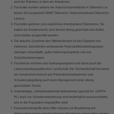
sind der Rahmen, in dem wir diskutieren.
Fischotter wurden seitens der Naturschutzverbände in Österreich zu
keiner Zeit ausgesetzt (WWF Österreich, Naturschutzbund Österreich,
Lanius).
Fischotter gehören zum natürlichen Artenbestand Österreichs. Sie
haben ein Existenzrecht, sind derzeit streng geschützt und dürfen
nicht wieder ausgerottet werden.
Die aktuelle Zunahme des Otterbestandes ist das Ergebnis von
mehreren Jahrzehnten verbesserter Reproduktionsbedingungen
(weniger Umweltgifte, gutes Nahrungsangebot) und von
Schutzbestimmungen.
Fischteiche erhöhen das Nahrungsangebot und damit auch die
Lebensraumkapazität einer Landschaft. Die Teichwirtschaft hat daher
ein moralisches Anrecht auf Präventionsmaßnahmen und
Schadensabgeltung auch beim Management einer streng
geschützten Tierart.
Anderweitige, zufriedenstellende Maßnahmen (gemäß Art. 16/FFH-
RL) auch zur Schadensminderung sind bestmöglich auszuschöpfen,
ehe in die Population eingegriffen wird.
Populationseingriffe beim Otter müssen zur Beurteilung der
Wirksamkeit einem interdisziplinären Monitoring unterworfen werden