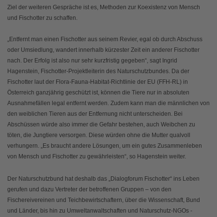
Ziel der weiteren Gespräche ist es, Methoden zur Koexistenz von Mensch
und Fischotter zu schaffen.
„Entfernt man einen Fischotter aus seinem Revier, egal ob durch Abschuss
oder Umsiedlung, wandert innerhalb kürzester Zeit ein anderer Fischotter
nach. Der Erfolg ist also nur sehr kurzfristig gegeben“, sagt Ingrid
Hagenstein, Fischotter-Projektleiterin des Naturschutzbundes. Da der
Fischotter laut der Flora-Fauna-Habitat-Richtlinie der EU (FFH-RL) in
Österreich ganzjährig geschützt ist, können die Tiere nur in absoluten
Ausnahmefällen legal entfernt werden. Zudem kann man die männlichen von
den weiblichen Tieren aus der Entfernung nicht unterscheiden. Bei
Abschüssen würde also immer die Gefahr bestehen, auch Weibchen zu
töten, die Jungtiere versorgen. Diese würden ohne die Mutter qualvoll
verhungern. „Es braucht andere Lösungen, um ein gutes Zusammenleben
von Mensch und Fischotter zu gewährleisten“, so Hagenstein weiter.
Der Naturschutzbund hat deshalb das „Dialogforum Fischotter“ ins Leben
gerufen und dazu Vertreter der betroffenen Gruppen – von den
Fischereivereinen und Teichbewirtschaftern, über die Wissenschaft, Bund
und Länder, bis hin zu Umweltanwaltschaften und Naturschutz-NGOs -