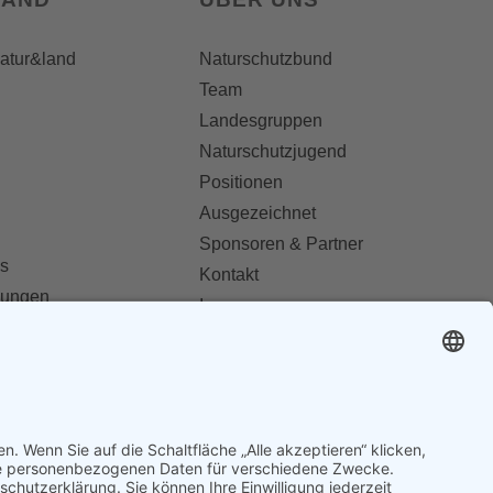
natur&land
Naturschutzbund
Team
Landesgruppen
Naturschutzjugend
Positionen
Ausgezeichnet
Sponsoren & Partner
s
Kontakt
dungen
Impressum
Datenschutz
ionen abonnieren
AGB