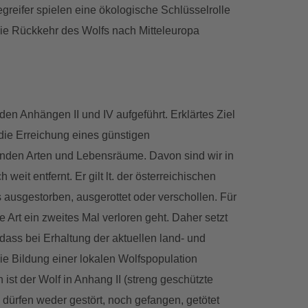
greifer spielen eine ökologische Schlüsselrolle
Die Rückkehr des Wolfs nach Mitteleuropa
 den Anhängen II und IV aufgeführt. Erklärtes Ziel
. die Erreichung eines günstigen
fenden Arten und Lebensräume. Davon sind wir in
 weit entfernt. Er gilt lt. der österreichischen
s ausgestorben, ausgerottet oder verschollen. Für
e Art ein zweites Mal verloren geht. Daher setzt
 dass bei Erhaltung der aktuellen land- und
die Bildung einer lokalen Wolfspopulation
 ist der Wolf in Anhang II (streng geschützte
n dürfen weder gestört, noch gefangen, getötet