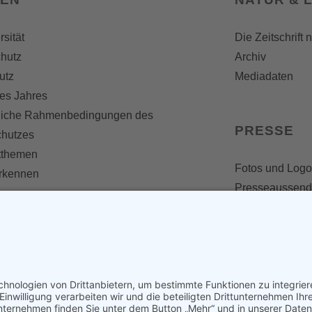
rsität
Die Zeitschrift 
hutz
Archiv
utz
Mediadaten
es Jahres
liche Rahmenbedingungen des
PRESSE
chutzes
themen
Fotos und Logo
erkennen
Presseaussen
Presse
Presseinformat
IV WERDEN
imme zählt!
en
d werden