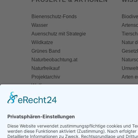
Bienenschutz-Fonds
Biodive
Wasser
Artensc
Auenschutz mit Strategie
Tiersch
Wildkatze
Natur d
Grünes Band
Gesetz
Naturbeobachtung.at
Naturs
Naturfreikauf
Umwelt
Projektarchiv
Arten 
Wolf
Fischotter
AKT
Ihre St
Spend
Mitglie