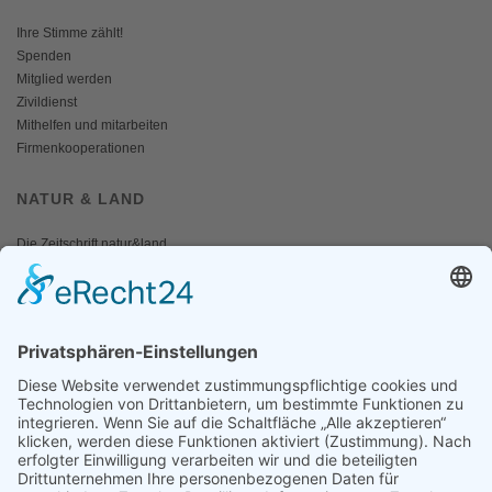
Ihre Stimme zählt!
Spenden
Mitglied werden
Zivildienst
Mithelfen und mitarbeiten
Firmenkooperationen
NATUR & LAND
Die Zeitschrift natur&land
Archiv
Mediadaten
PRESSE
Fotos und Logos
Presseaussendungen
Presse
Presseinformationen abonnieren