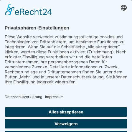
Archiv
Mediadaten
PRESSE
Fotos und Logos
Presseaussendungen
Presse
Presseinformationen abonnieren
ÜBER UNS
Naturschutzbund
Team
Landesgruppen
Naturschutzjugend
Positionen
Ausgezeichnet
Sponsoren & Partner
Kontakt
Impressum