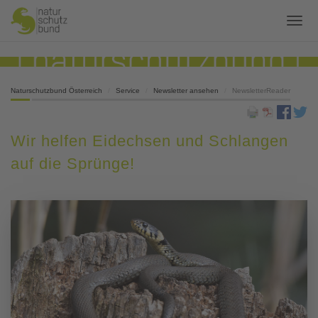
Naturschutzbund Österreich
Service
Newsletter ansehen
NewsletterReader
Wir helfen Eidechsen und Schlangen
auf die Sprünge!