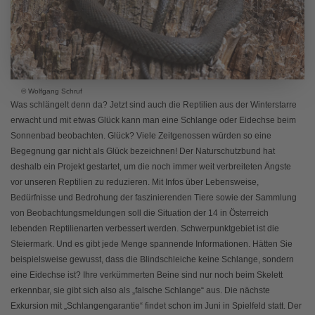
© Wolfgang Schruf
Was schlängelt denn da? Jetzt sind auch die Reptilien aus der Winterstarre
erwacht und mit etwas Glück kann man eine Schlange oder Eidechse beim
Sonnenbad beobachten. Glück? Viele Zeitgenossen würden so eine
Begegnung gar nicht als Glück bezeichnen! Der Naturschutzbund hat
deshalb ein Projekt gestartet, um die noch immer weit verbreiteten Ängste
vor unseren Reptilien zu reduzieren. Mit Infos über Lebensweise,
Bedürfnisse und Bedrohung der faszinierenden Tiere sowie der Sammlung
von Beobachtungsmeldungen soll die Situation der 14 in Österreich
lebenden Reptilienarten verbessert werden. Schwerpunktgebiet ist die
Steiermark. Und es gibt jede Menge spannende Informationen. Hätten Sie
beispielsweise gewusst, dass die Blindschleiche keine Schlange, sondern
eine Eidechse ist? Ihre verkümmerten Beine sind nur noch beim Skelett
erkennbar, sie gibt sich also als „falsche Schlange“ aus. Die nächste
Exkursion mit „Schlangengarantie“ findet schon im Juni in Spielfeld statt. Der