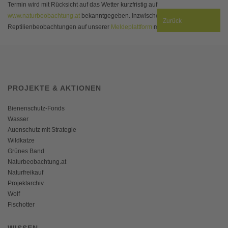
Termin wird mit Rücksicht auf das Wetter kurzfristig auf
www.naturbeobachtung.at
bekanntgegeben. Inzwischen können Sie Ihre
Zurück
Reptilienbeobachtungen auf unserer
Meldeplattform
melden!
PROJEKTE & AKTIONEN
Bienenschutz-Fonds
Wasser
Auenschutz mit Strategie
Wildkatze
Grünes Band
Naturbeobachtung.at
Naturfreikauf
Projektarchiv
Wolf
Fischotter