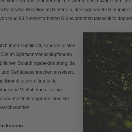
en keine Würmer, sondern hocheffiziente Leuchtkäfer sind, ih
iochemische Reaktion im Hinterleib, die sogenannte Bioluminesz
on rund 98 Prozent arbeiten Glühwürmchen tatsächlich doppelt
rch ihre Leuchtkraft, sondern leisten
n. Die im Spätsommer schlüpfenden
atürlichen Schädlingsbekämpfung, da
ckt- und Gehäuseschnecken erweisen.
 Bioindikatoren für intakte
logische Vielfalt hoch. Da sie
sraumverlust reagieren, sind sie
 verschwunden.
zen können