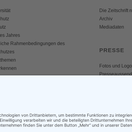
rsität
Die Zeitschrift 
hutz
Archiv
utz
Mediadaten
es Jahres
liche Rahmenbedingungen des
PRESSE
chutzes
themen
Fotos und Logo
erkennen
Presseaussen
Presse
Presseinformat
IV WERDEN
imme zählt!
en
d werden
nst