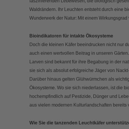
faszinierenden Lebewesen, die biologisch geseh
Waldrändern. Ihr Leuchten entsteht durch eine b
Wunderwerk der Natur: Mit einem Wirkungsgrad v
Bioindikatoren für intakte Ökosysteme
Doch die kleinen Käfer beeindrucken nicht nur du
auch einen wertvollen Beitrag in unseren Gärte
Larven sind bekannt für ihre Begabung in der n
sie sich als absolut erfolgreiche Jäger von Na
Darüber hinaus gelten Glühwürmchen als wichtige
Ökosysteme. Wo sie sich niederlassen, ist die bio
hochempfindlich auf Pestizide, Dünger und Leben
aus vielen modernen Kulturlandschaften bereits
Wie Sie die tanzenden Leuchtkäfer unterstüt