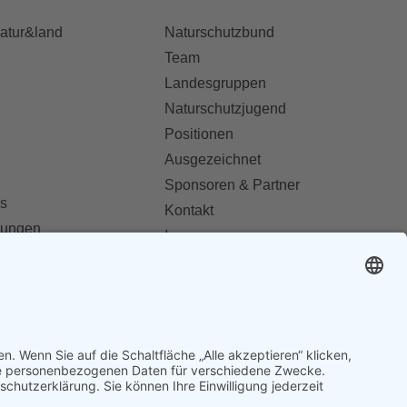
natur&land
Naturschutzbund
Team
Landesgruppen
Naturschutzjugend
Positionen
Ausgezeichnet
Sponsoren & Partner
s
Kontakt
dungen
Impressum
Datenschutz
ionen abonnieren
AGB