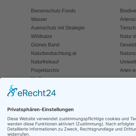
Bienenschutz-Fonds
Biodive
Wasser
Artensc
Auenschutz mit Strategie
Tiersch
Wildkatze
Natur d
Grünes Band
Gesetz
Naturbeobachtung.at
Naturs
Naturfreikauf
Umwelt
Projektarchiv
Arten 
Wolf
Fischotter
AKT
Ihre St
Spend
Mitglie
Zivildie