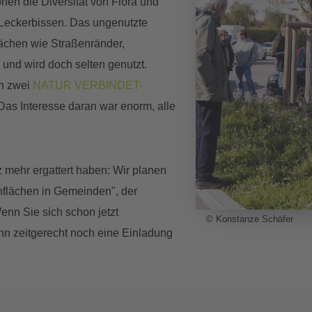
hen die Diversität von Flora und
 Leckerbissen. Das ungenutzte
lächen wie Straßenränder,
und wird doch selten genutzt.
h zwei
NATUR VERBINDET-
 Das Interesse daran war enorm, alle
n
tz mehr ergattert haben: Wir planen
hflächen in Gemeinden", der
Wenn Sie sich schon jetzt
© Konstanze Schäfer
nn zeitgerecht noch eine Einladung