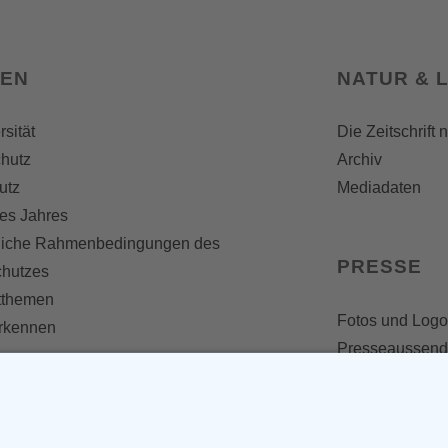
SEN
NATUR & 
rsität
Die Zeitschrift 
hutz
Archiv
utz
Mediadaten
es Jahres
liche Rahmenbedingungen des
PRESSE
chutzes
themen
Fotos und Logo
erkennen
Presseaussen
Presse
Presseinformat
IV WERDEN