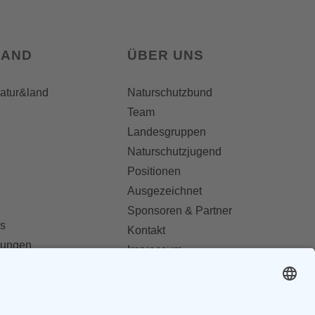
LAND
ÜBER UNS
natur&land
Naturschutzbund
Team
Landesgruppen
Naturschutzjugend
Positionen
Ausgezeichnet
Sponsoren & Partner
s
Kontakt
dungen
Impressum
Datenschutz
ionen abonnieren
AGB