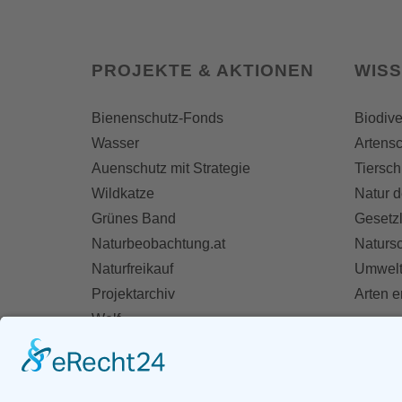
PROJEKTE & AKTIONEN
WIS
Bienenschutz-Fonds
Biodive
Wasser
Artensc
Auenschutz mit Strategie
Tiersch
Wildkatze
Natur d
Grünes Band
Gesetz
Naturbeobachtung.at
Naturs
Naturfreikauf
Umwelt
Projektarchiv
Arten 
Wolf
Fischotter
AKT