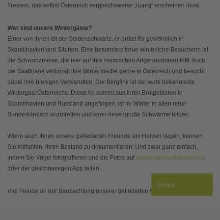
Fressen, das selbst Österreich vergleichsweise „üppig“ erscheinen lässt.
Wer sind unsere Wintergäste?
Einer von ihnen ist der Seidenschwanz, er brütet für gewöhnlich in
Skandinavien und Sibirien. Eine besonders treue winterliche Besucherin ist
die Schwanzmeise, die hier auf ihre heimischen Artgenossinnen trifft. Auch
die Saatkrähe verbringt ihre Winterfrische gerne in Österreich und besucht
dabei ihre hiesigen Verwandten. Der Bergfink ist der wohl bekannteste
Wintergast Österreichs. Diese Art kommt aus ihren Brutgebieten in
Skandinavien und Russland angeflogen, ist im Winter in allen neun
Bundesländern anzutreffen und kann riesengroße Schwärme bilden.
Wenn auch Ihnen unsere gefiederten Freunde am Herzen liegen, können
Sie mithelfen, ihren Bestand zu dokumentieren: Und zwar ganz einfach,
indem Sie Vögel fotografieren und die Fotos auf
www.naturbeobachtung.at
oder der gleichnamigen App teilen.
Zurück
Viel Freude an der Beobachtung unserer gefiederten Wintergäste!