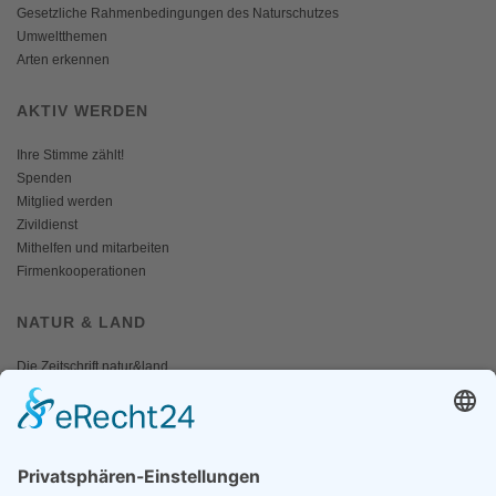
Gesetzliche Rahmenbedingungen des Naturschutzes
Umweltthemen
Arten erkennen
AKTIV WERDEN
Ihre Stimme zählt!
Spenden
Mitglied werden
Zivildienst
Mithelfen und mitarbeiten
Firmenkooperationen
NATUR & LAND
Die Zeitschrift natur&land
Archiv
Mediadaten
PRESSE