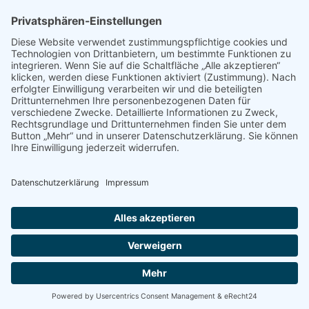
PRESSE
Fotos und Logos
Presseaussendungen
Presse
Presseinformationen abonnieren
ÜBER UNS
Naturschutzbund
Team
Landesgruppen
Naturschutzjugend
Positionen
Ausgezeichnet
Sponsoren & Partner
Kontakt
Impressum
Datenschutz
AGB
.