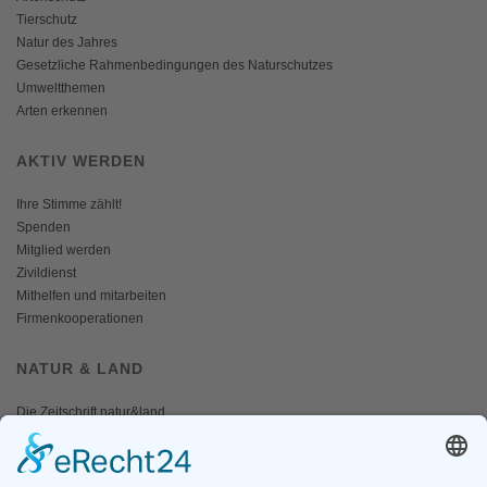
Tierschutz
Natur des Jahres
Gesetzliche Rahmenbedingungen des Naturschutzes
Umweltthemen
Arten erkennen
AKTIV WERDEN
Ihre Stimme zählt!
Spenden
Mitglied werden
Zivildienst
Mithelfen und mitarbeiten
Firmenkooperationen
NATUR & LAND
Die Zeitschrift natur&land
Archiv
Mediadaten