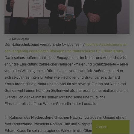
© Klaus Dacho
Der Naturschutzbund vergab Ende Oktober seine
höchste Auszeichnung an
den langjährig engagierten Biologen und Naturschützer Dr. Erhard Kraus
.
Dank seines außerordentlichen Engagements im Natur- und Artenschutz ist
er für die Einrichtung zahlreicher Naturdenkmäler und Schutzgebiete – allen
voran des Wildnisgebiets Dürrenstein – verantwortlich. Außerdem setzt er
sich seit Jahrzehnten für Arten wie Fischotter und Braunbär ein. „Erhard
Kraus brennt für die Natur und hat viel für sie bewegt. Für ihn hat Natur und
Gemeinwohl einen höheren Stellenwert als Interessen einer einflussreichen
Klientel. Ich danke ihm für seinen Mut und seine unermüdliche
Einsatzbereitschaft“, so Werner Gamerith in der Laudatio.
Im Rahmen des Niederösterreichischen Naturschutztages in Gmünd ehrten
Naturschutzbund-Präsident Roman Türk und Vizepräsident Walter Hödl
Zurück
Erhard Kraus für sein couragiertes Wirken in der Öffentlichkeit.