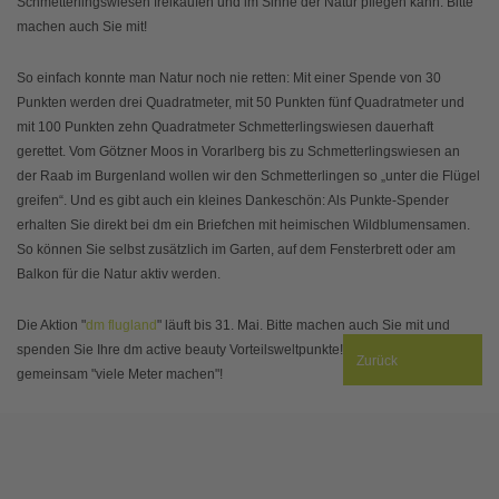
Schmetterlingswiesen freikaufen und im Sinne der Natur pflegen kann. Bitte
machen auch Sie mit!
So einfach konnte man Natur noch nie retten: Mit einer Spende von 30
Punkten werden drei Quadratmeter, mit 50 Punkten fünf Quadratmeter und
mit 100 Punkten zehn Quadratmeter Schmetterlingswiesen dauerhaft
gerettet. Vom Götzner Moos in Vorarlberg bis zu Schmetterlingswiesen an
der Raab im Burgenland wollen wir den Schmetterlingen so „unter die Flügel
greifen“. Und es gibt auch ein kleines Dankeschön: Als Punkte-Spender
erhalten Sie direkt bei dm ein Briefchen mit heimischen Wildblumensamen.
So können Sie selbst zusätzlich im Garten, auf dem Fensterbrett oder am
Balkon für die Natur aktiv werden.
Die Aktion "
dm flugland
" läuft bis 31. Mai. Bitte machen auch Sie mit und
spenden Sie Ihre dm active beauty Vorteilsweltpunkte! So können wir
Zurück
gemeinsam "viele Meter machen"!