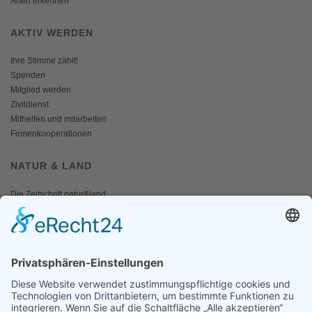
Arten erkennen
AKTIV WERDEN
Ihre Stimme zählt!
Spenden
Mitglied werden
Zivildienst
Mithelfen und mitarbeiten
Firmenkooperationen
NATUR & LAND
Die Zeitschrift natur&land
Archiv
Mediadaten
PRESSE
Fotos und Logos
Presseaussendungen