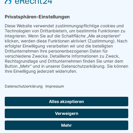
PRESSE
Fotos und Logos
Presseaussendungen
Presse
Presseinformationen abonnieren
ÜBER UNS
Naturschutzbund
Team
Landesgruppen
Naturschutzjugend
Positionen
Ausgezeichnet
Sponsoren & Partner
Kontakt
Impressum
Datenschutz
AGB