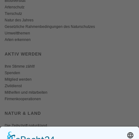
Biodiversität
Artenschutz
Tierschutz
Natur des Jahres
Gesetzliche Rahmenbedingungen des Naturschutzes
Umweltthemen
Arten erkennen
AKTIV WERDEN
Ihre Stimme zählt!
Spenden
Mitglied werden
Zivildienst
Mithelfen und mitarbeiten
Firmenkooperationen
NATUR & LAND
Die Zeitschrift natur&land
Archiv
Mediadaten