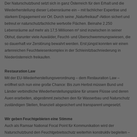
Der Naturschutzbund setzt sich in ganz Österreich für den Erhalt und die
Wiederherstellung dieser Lebensräume ein – mit fachlicher Expertise und
starkem Engagement vor Ort. Durch seine „Naturfreikauf“-Aktion sichert und
betreut er naturschutzfachliche wertvolle Flächen. Beinahe 2.250
Lebensräume auf mehr als 17,5 Millionen m² sind inzwischen in seiner
Obhut, darunter viele Auwälder, Feucht- und Überschwemmungswiesen, die
so dauerhaft vor Zerstörung bewahrt werden. Erst jüngst konnten wir einen
artenreichen Feuchtwiesenkomplex in der Schleinitzbachniederung in
Niederösterreich freikaufen.
Restauration Law
Mit der EU-Wiederherstellungsverordnung – dem Restauration Law –
eröffnet sich nun eine große Chance: Bis zum Herbst müssen Bund und
Länder verbindliche Wiederherstellungspläne für unsere Flüsse und deren
Auen erarbeiten, abgestimmt zwischen den für Wasserbau und Naturschutz
zuständigen Stellen, finanziell abgesichert und transparent umgesetzt.
Wir geben Feuchtgebieten eine Stimme
Auch als Ramsar National Focal Point für Kommunikation wird der
Naturschutzbund den Feuchtgebietsschutz weiterhin konstruktiv begleiten –