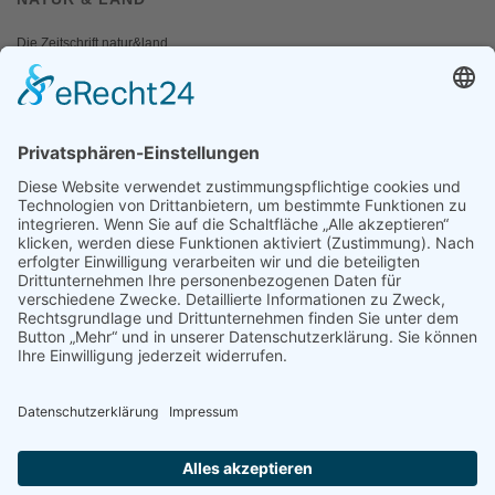
Die Zeitschrift natur&land
Archiv
Mediadaten
PRESSE
Fotos und Logos
Presseaussendungen
Presse
Presseinformationen abonnieren
ÜBER UNS
Naturschutzbund
Team
Landesgruppen
Naturschutzjugend
Positionen
Ausgezeichnet
Sponsoren & Partner