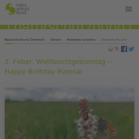
Naturschutzbund Österreich
Service
Newsletter ansehen
NewsletterReader
2. Feber: Weltfeuchtgebietstag –
Happy Birthday Ramsar