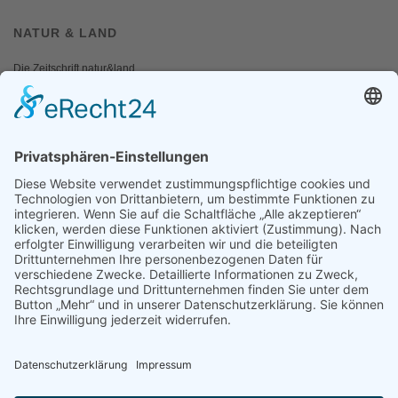
NATUR & LAND
Die Zeitschrift natur&land
Archiv
Mediadaten
PRESSE
Fotos und Logos
Presseaussendungen
Presse
Presseinformationen abonnieren
ÜBER UNS
Naturschutzbund
Team
Landesgruppen
Naturschutzjugend
Positionen