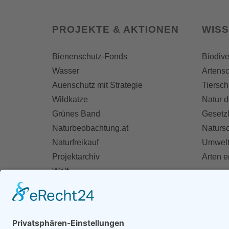
PROJEKTE & AKTIONEN
WIS
Bienenschutz-Fonds
Biodive
Wasser
Artensc
Auenschutz mit Strategie
Tiersch
Wildkatze
Natur d
Grünes Band
Gesetz
Naturbeobachtung.at
Naturs
Naturfreikauf
Umwelt
Projektarchiv
Arten 
Wolf
Fischotter
AKT
Ihre St