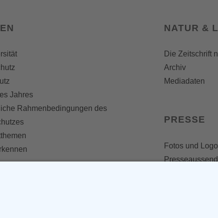
SEN
NATUR & 
rsität
Die Zeitschrift 
hutz
Archiv
utz
Mediadaten
es Jahres
liche Rahmenbedingungen des
PRESSE
chutzes
themen
Fotos und Logo
erkennen
Presseaussen
Presse
Presseinformat
IV WERDEN
imme zählt!