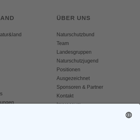
LAND
ÜBER UNS
natur&land
Naturschutzbund
Team
Landesgruppen
Naturschutzjugend
Positionen
Ausgezeichnet
Sponsoren & Partner
s
Kontakt
dungen
Impressum
Datenschutz
ionen abonnieren
AGB