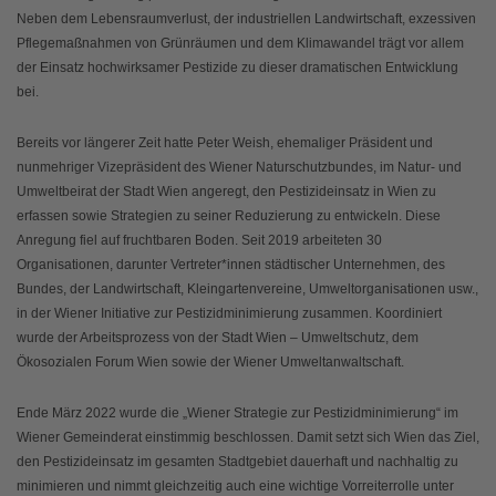
Neben dem Lebensraumverlust, der industriellen Landwirtschaft, exzessiven
Pflegemaßnahmen von Grünräumen und dem Klimawandel trägt vor allem
der Einsatz hochwirksamer Pestizide zu dieser dramatischen Entwicklung
bei.
Bereits vor längerer Zeit hatte Peter Weish, ehemaliger Präsident und
nunmehriger Vizepräsident des Wiener Naturschutzbundes, im Natur- und
Umweltbeirat der Stadt Wien angeregt, den Pestizideinsatz in Wien zu
erfassen sowie Strategien zu seiner Reduzierung zu entwickeln. Diese
Anregung fiel auf fruchtbaren Boden. Seit 2019 arbeiteten 30
Organisationen, darunter Vertreter*innen städtischer Unternehmen, des
Bundes, der Landwirtschaft, Kleingartenvereine, Umweltorganisationen usw.,
in der Wiener Initiative zur Pestizidminimierung zusammen. Koordiniert
wurde der Arbeitsprozess von der Stadt Wien – Umweltschutz, dem
Ökosozialen Forum Wien sowie der Wiener Umweltanwaltschaft.
Ende März 2022 wurde die „Wiener Strategie zur Pestizidminimierung“ im
Wiener Gemeinderat einstimmig beschlossen. Damit setzt sich Wien das Ziel,
den Pestizideinsatz im gesamten Stadtgebiet dauerhaft und nachhaltig zu
minimieren und nimmt gleichzeitig auch eine wichtige Vorreiterrolle unter