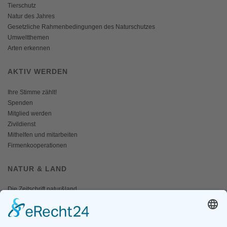
Tierschutz
Natur des Jahres
Gesetzliche Rahmenbedingungen des Naturschutzes
Umweltthemen
Arten erkennen
AKTIV WERDEN
Ihre Stimme zählt!
Spenden
Mitglied werden
Zivildienst
Mithelfen und mitarbeiten
Firmenkooperationen
NATUR & LAND
Die Zeitschrift natur&land
Archiv
Mediadaten