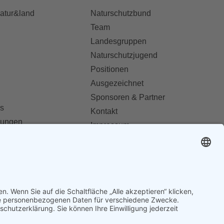
natur&land
Naturschutzbund
Team
Landesgruppen
Naturschutzjugend
Positionen
Ausgezeichnet
Sponsoren & Partner
s
Kontakt
dungen
Impressum
Datenschutz
ionen abonnieren
AGB