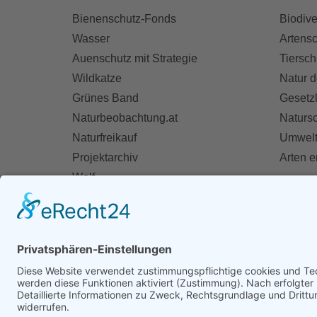
Bienenschutz-Fonds
Biodive
Wasser
Artensc
Auenschutz mit Strategie
Tiersch
Wildkatze
Natur d
Grünes Band
Gesetz
Naturbeobachtung.at
Naturs
Naturfreikauf
Umwelt
Projektarchiv
Arten 
Wolf
Fischotter
AKT
Ihre St
Spend
Mitglie
Zivildie