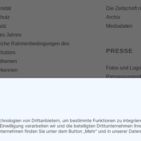
rsität
Die Zeitschrift 
hutz
Archiv
utz
Mediadaten
es Jahres
liche Rahmenbedingungen des
PRESSE
chutzes
themen
Fotos und Logo
erkennen
Presseaussen
Presse
Presseinformat
IV WERDEN
imme zählt!
en
d werden
nst