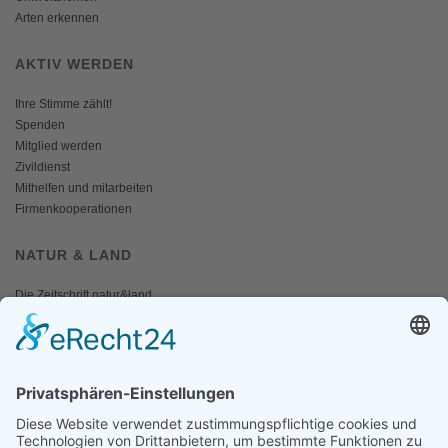
Arten erkennen
AKTIV WERDEN
Ihre Stimme zählt!
Spenden
Mitglied werden
Zivildienst
Mithelfen und mitarbeiten
Firmenkooperationen
NATUR & LAND
Die Zeitschrift natur&land
Archiv
Mediadaten
PRESSE
Fotos und Logos
Presseaussendungen