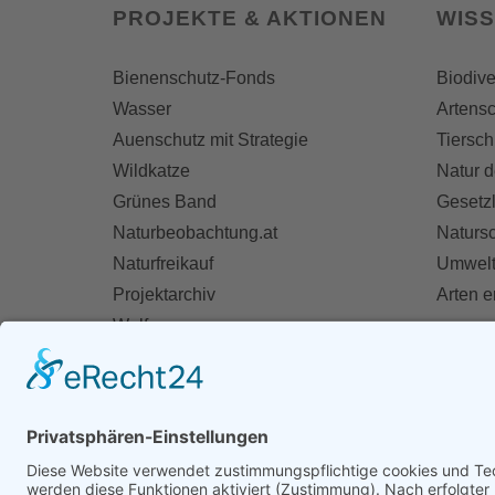
PROJEKTE & AKTIONEN
WIS
Bienenschutz-Fonds
Biodive
Wasser
Artensc
Auenschutz mit Strategie
Tiersch
Wildkatze
Natur d
Grünes Band
Gesetz
Naturbeobachtung.at
Naturs
Naturfreikauf
Umwelt
Projektarchiv
Arten 
Wolf
Fischotter
AKT
Ihre St
Spend