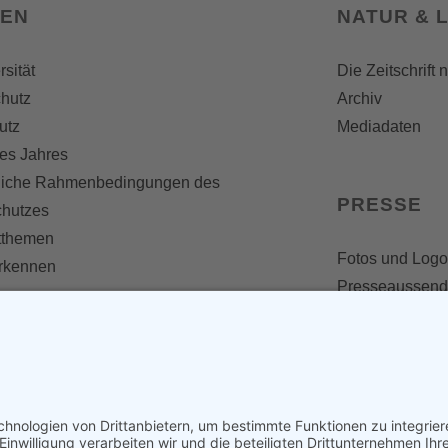
SEN
NATUR & 
rsität
Die Zeitschrift 
hutz
Archiv
utz
Mediadaten
es Jahres
liche Rahmenbedingungen des
PRESSE
chutzes
themen
Fotos und Logo
erkennen
Presseaussen
Presse
Presseinformat
IV WERDEN
imme zählt!
en