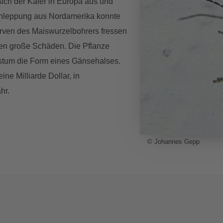
sich der Käfer in Europa aus und
schleppung aus Nordamerika konnte
arven des Maiswurzelbohrers fressen
en große Schäden. Die Pflanze
stum die Form eines Gänsehalses.
ne Milliarde Dollar, in
hr.
© Johannes Gepp