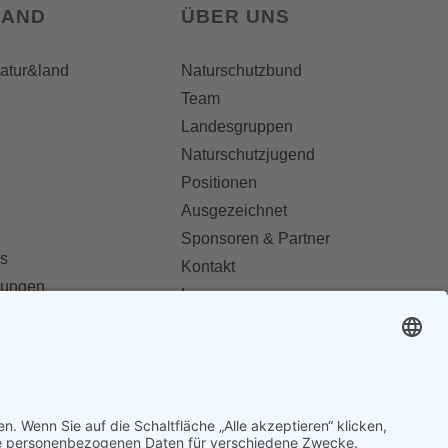
LAND
ÜBER UNS
natur&land
Naturschutzbund
Team
Landesgruppen
Naturschutzjugend
Positionen
Ausgezeichnet
Sponsoren & Partner
s
Kontakt
dungen
Impressum
Datenschutz
ionen abonnieren
AGB