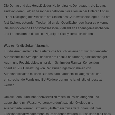
Die Donau und das Herzstück des Nationalparks Donauauen, die Lobau,
sind von deren Folgen besonders betroffen. Vor allem in der Unteren Lobau
ist der Rückgang des Wassers am Sinken des Grundwasserspiegels und am
fast flächendeckenden Trockenfallen der Oberflächengewässer zu erkennen.
Die austrocknende Landschaft lässt die Vielzahl an Lebensgemeinschaften
und Lebensformen dieses einzigartigen Ökosystems schwinden.
Was es für die Zukunft braucht
Für die Auenlandschaften Österreichs braucht es einen zukunftsorientierten
Auenschutz mit Strategie, der sich am Leitbild naturnaher, funktionsfähiger
Auen- und Feuchtgebiete unter dem Schirm der Ramsar-Konvention
orientiert. Zur Umsetzung von Renaturierungsmaßnahmen von
Auenlandschaften müssen Bundes- und Landesmittel aufgestockt und
entsprechende Fonds und EU-Förderprogramme langfristig eingesetzt
werden.
Um die Lobau und ihre Artenvielfalt zu retten, muss sie dringend und
ausreichend mit Wasser versorgt werden“, sagt der Ökologe und
Auenexperte Werner Lazowski. „Außerdem muss der Donau und ihrer
Flusslandschaft wieder mehr Raum gegeben werden. Nur so kann die Lobau