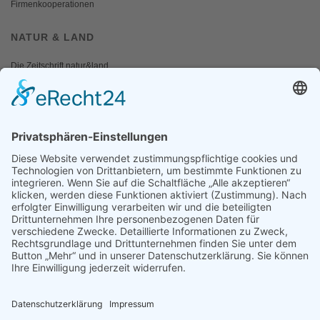
Firmenkooperationen
NATUR & LAND
Die Zeitschrift natur&land
Archiv
Mediadaten
PRESSE
Fotos und Logos
Presseaussendungen
Presse
Presseinformationen abonnieren
ÜBER UNS
Naturschutzbund
Team
Landesgruppen
Naturschutzjugend