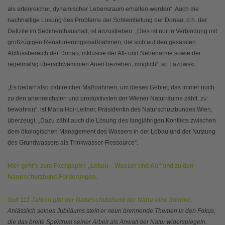
als artenreicher, dynamischer Lebensraum erhalten werden“. Auch die
nachhaltige Lösung des Problems der Sohleintiefung der Donau, d.h. der
Defizite im Sedimenthaushalt, ist anzustreben. „Dies ist nur in Verbindung mit
großzügigen Renaturierungsmaßnahmen, die sich auf den gesamten
Abflussbereich der Donau, inklusive der Alt- und Nebenarme sowie der
regelmäßig überschwemmten Auen beziehen, möglich“, so Lazowski.
„Es bedarf also zahlreicher Maßnahmen, um dieses Gebiet, das immer noch
zu den artenreichsten und produktivsten der Wiener Naturräume zählt, zu
bewahren“, ist Maria Hoi-Leitner, Präsidentin des Naturschutzbundes Wien,
überzeugt. „Dazu zählt auch die Lösung des langjährigen Konflikts zwischen
dem ökologischen Management des Wassers in der Lobau und der Nutzung
des Grundwassers als Trinkwasser-Ressource“.
Hier geht’s zum Fachpapier „Lobau – Wasser und Au“ und zu den
Naturschutzbund-Forderungen.
Seit 111 Jahren gibt der Naturschutzbund der Natur eine Stimme.
Anlässlich seines Jubiläums stellt er neun brennende Themen in den Fokus,
die das breite Spektrum seiner Arbeit als Anwalt der Natur widerspiegeln.