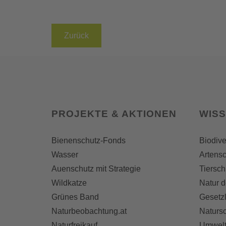
Zurück
PROJEKTE & AKTIONEN
WIS
Bienenschutz-Fonds
Biodive
Wasser
Artensc
Auenschutz mit Strategie
Tiersch
Wildkatze
Natur d
Grünes Band
Gesetz
Naturbeobachtung.at
Naturs
Naturfreikauf
Umwelt