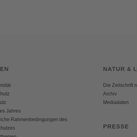
SEN
NATUR & 
rsität
Die Zeitschrift 
hutz
Archiv
utz
Mediadaten
es Jahres
liche Rahmenbedingungen des
PRESSE
chutzes
themen