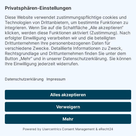
HEIMISCHE REPTILIEN KENNEN, MELDEN, SCHÜTZEN
€
6,50