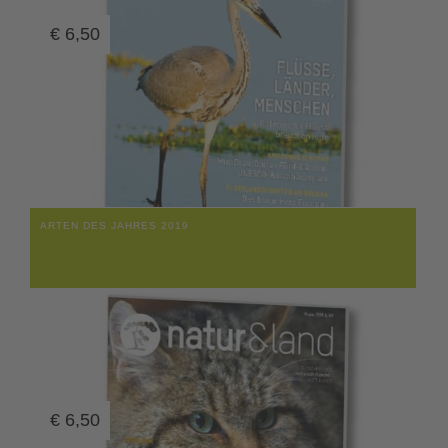
€
6,50
ARTEN DES JAHRES 2019
€
6,50