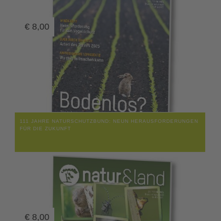
€
8,00
111 JAHRE NATURSCHUTZBUND: NEUN HERAUSFORDERUNGEN
FÜR DIE ZUKUNFT
€
8,00