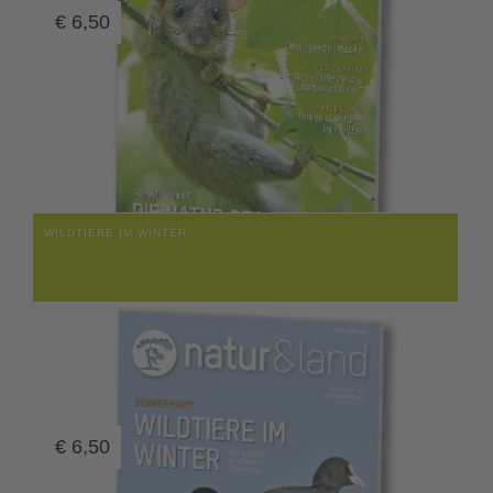
€
6,50
WILDTIERE IM WINTER
€
6,50