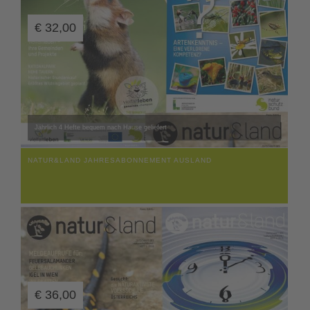
€
32,00
Jährlich 4 Hefte bequem nach Hause geliefert
NATUR&LAND JAHRESABONNEMENT AUSLAND
€
36,00