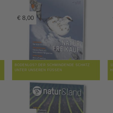
€
8,00
BODENLOS? DER SCHWINDENDE SCHATZ
1
UNTER UNSEREN FÜSSEN
H