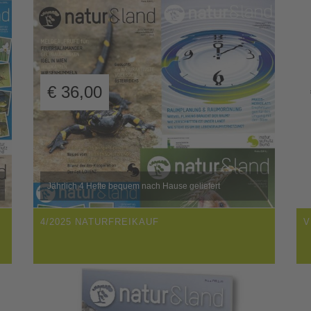
€
36,00
Jährlich 4 Hefte bequem nach Hause geliefert
4/2025 NATURFREIKAUF
V