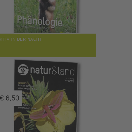
KTIV IN DER NACHT
€
6,50