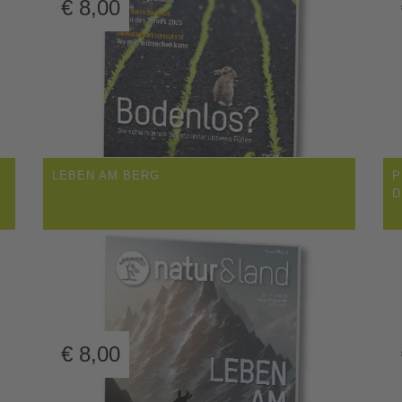
€
8,00
LEBEN AM BERG
P
D
€
8,00