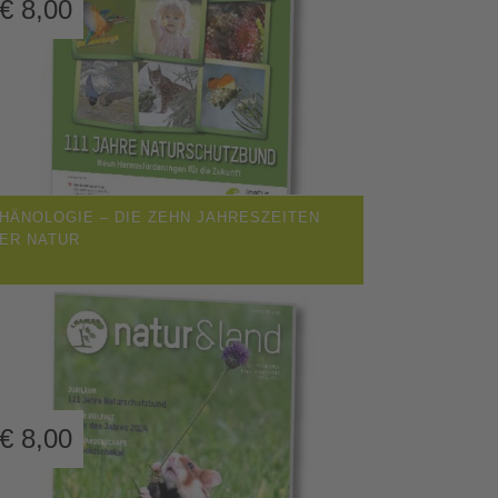
€
8,00
HÄNOLOGIE – DIE ZEHN JAHRESZEITEN
ER NATUR
€
8,00