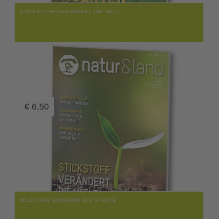
STICKSTOFF VERÄNDERT DIE WELT
€
6,50
WILDTIERE EROBERN DIE STÄDTE