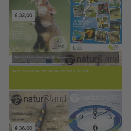
€
32,00
Jährlich 4 Hefte bequem nach Hause geliefert
NATUR&LAND JAHRESABONNEMENT AUSLAND
€
36,00