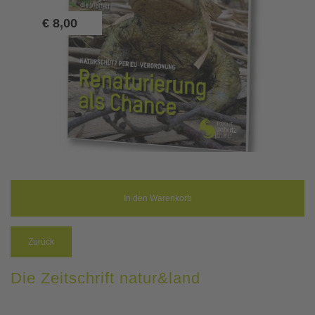
€
8,00
Zurück
Die Zeitschrift natur&land