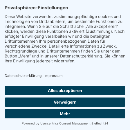
HEIMISCHE REPTILIEN KENNEN, MELDEN, SCHÜTZEN
€
6,50