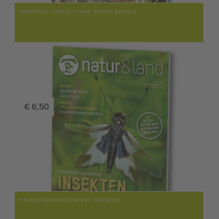
INSEKTEN: VIELFALT AUF SECHS BEINEN
€
6,50
STICKSTOFF VERÄNDERT DIE WELT