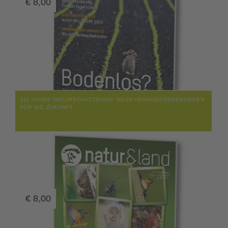
€
8,00
111 JAHRE NATURSCHUTZBUND: NEUN HERAUSFORDERUNGEN
FÜR DIE ZUKUNFT
€
8,00