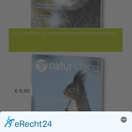
VOLKSZÄHLUNG BEI DEN SÄUGETIEREN OBERÖSTERREICHS
€
6,50