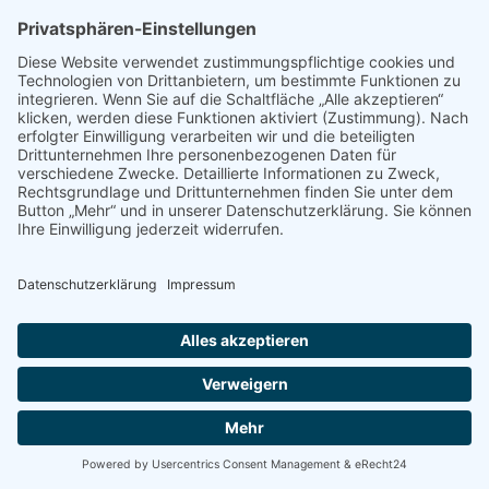
HEIMISCHE REPTILIEN KENNEN, MELDEN, SCHÜTZEN
€
6,50
BESTÄUBER IN DER KRISE