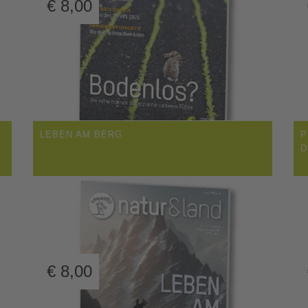
€
8,00
LEBEN AM BERG
P
D
€
8,00