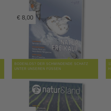
€
8,00
BODENLOS? DER SCHWINDENDE SCHATZ
1
UNTER UNSEREN FÜSSEN
H