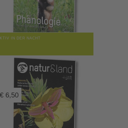
KTIV IN DER NACHT
€
6,50