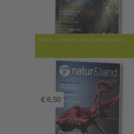
BIONIK – VON DER NATUR ABGESCHAUT
€
6,50