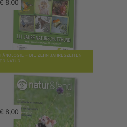
€
8,00
HÄNOLOGIE – DIE ZEHN JAHRESZEITEN
ER NATUR
€
8,00