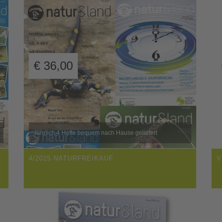
€
36,00
Jährlich 4 Hefte bequem nach Hause geliefert
4/2025 NATURFREIKAUF
V