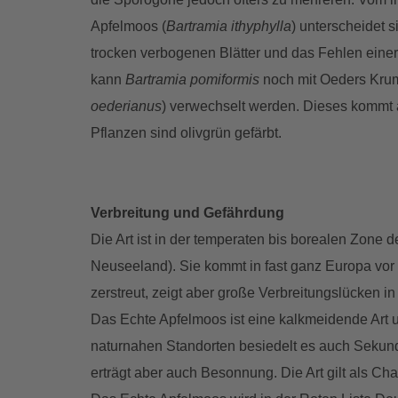
Apfelmoos (
Bartramia ithyphylla
) unterscheidet s
trocken verbogenen Blätter und das Fehlen eine
kann
Bartramia pomiformis
noch mit Oeders Kru
oederianus
) verwechselt werden. Dieses kommt a
Pflanzen sind olivgrün gefärbt.
Verbreitung und Gefährdung
Die Art ist in der temperaten bis borealen Zone
Neuseeland). Sie kommt in fast ganz Europa vor (a
zerstreut, zeigt aber große Verbreitungslücken i
Das Echte Apfelmoos ist eine kalkmeidende Art
naturnahen Standorten besiedelt es auch Sekundär
erträgt aber auch Besonnung. Die Art gilt als Ch