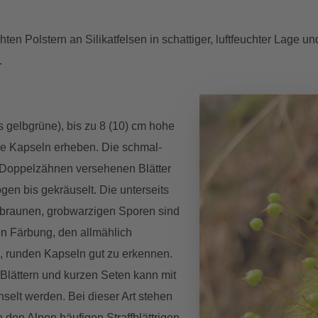
en Polstern an Silikatfelsen in schattiger, luftfeuchter Lage und
.
is gelbgrüne), bis zu 8 (10) cm hohe
ge Kapseln erheben. Die schmal-
t Doppelzähnen versehenen Blätter
gen bis gekräuselt. Die unterseits
rotbraunen, grobwarzigen Sporen sind
en Färbung, den allmählich
n, runden Kapseln gut zu erkennen.
n Blättern und kurzen Seten kann mit
hselt werden. Bei dieser Art stehen
 den Alpen häufigen Straffblättrigen