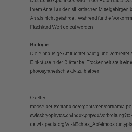
Das Echte Apfelmoos wird in der Roten Liste Deu
ihrem Anteil an den silikatischen Mittelgebirgen
Art als nicht gefährdet. Während für die Vorkom
Flachland Wert gelegt werden
Biologie
Die einhäusige Art fruchtet häufig und verbreitet
Einkräuseln der Blätter bei Trockenheit stellt e
photosynthetisch aktiv zu bleiben.
Quellen:
moose-deutschland.de/organismen/bartramia-po
swissbryophytes.ch/index.php/de/verbreitung?t
de.wikipedia.org/wiki/Echtes_Apfelmoos (untypi