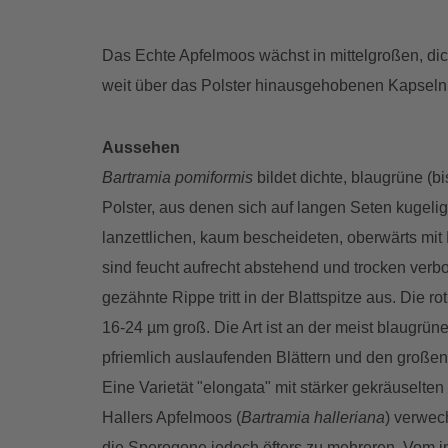
Das Echte Apfelmoos wächst in mittelgroßen, dicht
weit über das Polster hinausgehobenen Kapseln
Aussehen
Bartramia pomiformis
bildet dichte, blaugrüne (b
Polster, aus denen sich auf langen Seten kugeli
lanzettlichen, kaum bescheideten, oberwärts mi
sind feucht aufrecht abstehend und trocken verbo
gezähnte Rippe tritt in der Blattspitze aus. Die 
16-24 µm groß. Die Art ist an der meist blaugrün
pfriemlich auslaufenden Blättern und den große
Eine Varietät "elongata" mit stärker gekräuselte
Hallers Apfelmoos (
Bartramia halleriana
) verwec
die Sporogone jedoch öfters zu mehreren. Vom in