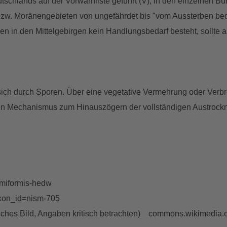
tschlands auf der Vorwarnliste geführt (V), in den einzelnen B
 bzw. Moränengebieten von ungefährdet bis "vom Aussterben bedro
men in den Mittelgebirgen kein Handlungsbedarf besteht, sollt
 sich durch Sporen. Über eine vegetative Vermehrung oder Verbre
inen Mechanismus zum Hinauszögern der vollständigen Austrocknu
miformis-hedw
axon_id=nism-705
sches Bild, Angaben kritisch betrachten) commons.wikimedia.o