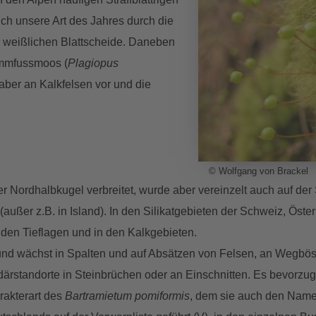
ich unsere Art des Jahres durch die
r weißlichen Blattscheide. Daneben
mmfussmoos (
Plagiopus
ber an Kalkfelsen vor und die
© Wolfgang von Brackel
 der Nordhalbkugel verbreitet, wurde aber vereinzelt auch auf 
ußer z.B. in Island). In den Silikatgebieten der Schweiz, Österr
n den Tieflagen und in den Kalkgebieten.
 und wächst in Spalten und auf Absätzen von Felsen, an Wegb
standorte in Steinbrüchen oder an Einschnitten. Es bevorzugt sc
arakterart des
Bartramietum pomiformis
, dem sie auch den Name