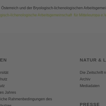
terreich und der Bryologisch-lichenologischen Arbeitsgemeinsc
gisch-lichenologische Arbeitsgemeinschaft für Mitteleuropa e.V
SEN
NATUR & 
rsität
Die Zeitschrift 
hutz
Archiv
utz
Mediadaten
es Jahres
liche Rahmenbedingungen des
PRESSE
chutzes