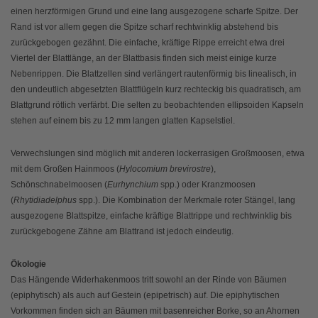
einen herzförmigen Grund und eine lang ausgezogene scharfe Spitze. Der
Rand ist vor allem gegen die Spitze scharf rechtwinklig abstehend bis
zurückgebogen gezähnt. Die einfache, kräftige Rippe erreicht etwa drei
Viertel der Blattlänge, an der Blattbasis finden sich meist einige kurze
Nebenrippen. Die Blattzellen sind verlängert rautenförmig bis linealisch, in
den undeutlich abgesetzten Blattflügeln kurz rechteckig bis quadratisch, am
Blattgrund rötlich verfärbt. Die selten zu beobachtenden ellipsoiden Kapseln
stehen auf einem bis zu 12 mm langen glatten Kapselstiel.
Verwechslungen sind möglich mit anderen lockerrasigen Großmoosen, etwa
mit dem Großen Hainmoos (
Hylocomium brevirostre
),
Schönschnabelmoosen (
Eurhynchium
spp.) oder Kranzmoosen
(
Rhytidiadelphus
spp.). Die Kombination der Merkmale roter Stängel, lang
ausgezogene Blattspitze, einfache kräftige Blattrippe und rechtwinklig bis
zurückgebogene Zähne am Blattrand ist jedoch eindeutig.
Ökologie
Das Hängende Widerhakenmoos tritt sowohl an der Rinde von Bäumen
(epiphytisch) als auch auf Gestein (epipetrisch) auf. Die epiphytischen
Vorkommen finden sich an Bäumen mit basenreicher Borke, so an Ahornen