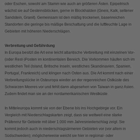
oder Eschen, sowohl am Stamm wie auch an größeren Ästen. Epipetrisch
wächst sie auf Gesteinsblöcken, gerne in Blockhalden (Gneis, Kalk, seltener
Sandstein, Granit). Gemeinsam ist den mäßig trockenen, basenreichen
Standorten die geringe bis mäßige Beschattung und die luftfeuchte Lage in
Gebieten mit höheren Niederschlägen.
Verbreitung und Gefährdung
In Europa besitzt die Art eine leicht atlantische Verbreitung mit einzelnen Vor-
(oder Rest-)Posten im kontinentalen Bereich. Die Vorkommen häufen sich im
westlichen Teil (Island, Britische Inseln, westliches Skandinavien, Spanien,
Portugal, Frankreich) und klingen nach Osten aus. Die Art kommt nach einer
Verbreitungslücke in Osteuropa wieder an der regenreichen Ostküste des
Schwarzen Meeres vor und fehlt dann abgesehen von Taiwan in ganz Asien.
Zudem findet man sie an der nordamerikanischen Westküste.
In Mitteleuropa kommt sie von der Ebene bis ins Hochgebirge vor. Ein
Vergleich mit Niederschlagskarten zeigt, dass sie weltweit eine starke
Präferenz für Gebiete mit über 1.000 mm Jahresniederschlag zeigt. Sie
kommt jedoch auch in niederschlagsärmeren Gebieten vor (vor allem in
Südschweden); möglicherweise weicht sie hier in regional- oder