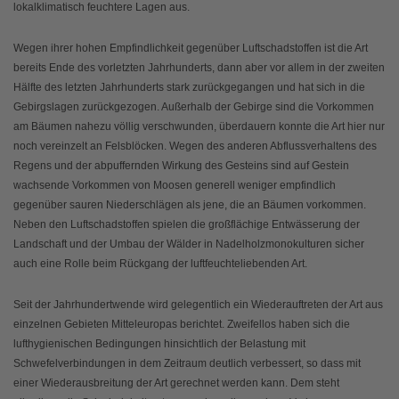
lokalklimatisch feuchtere Lagen aus.
Wegen ihrer hohen Empfindlichkeit gegenüber Luftschadstoffen ist die Art
bereits Ende des vorletzten Jahrhunderts, dann aber vor allem in der zweiten
Hälfte des letzten Jahrhunderts stark zurückgegangen und hat sich in die
Gebirgslagen zurückgezogen. Außerhalb der Gebirge sind die Vorkommen
am Bäumen nahezu völlig verschwunden, überdauern konnte die Art hier nur
noch vereinzelt an Felsblöcken. Wegen des anderen Abflussverhaltens des
Regens und der abpuffernden Wirkung des Gesteins sind auf Gestein
wachsende Vorkommen von Moosen generell weniger empfindlich
gegenüber sauren Niederschlägen als jene, die an Bäumen vorkommen.
Neben den Luftschadstoffen spielen die großflächige Entwässerung der
Landschaft und der Umbau der Wälder in Nadelholzmonokulturen sicher
auch eine Rolle beim Rückgang der luftfeuchteliebenden Art.
Seit der Jahrhundertwende wird gelegentlich ein Wiederauftreten der Art aus
einzelnen Gebieten Mitteleuropas berichtet. Zweifellos haben sich die
lufthygienischen Bedingungen hinsichtlich der Belastung mit
Schwefelverbindungen in dem Zeitraum deutlich verbessert, so dass mit
einer Wiederausbreitung der Art gerechnet werden kann. Dem steht