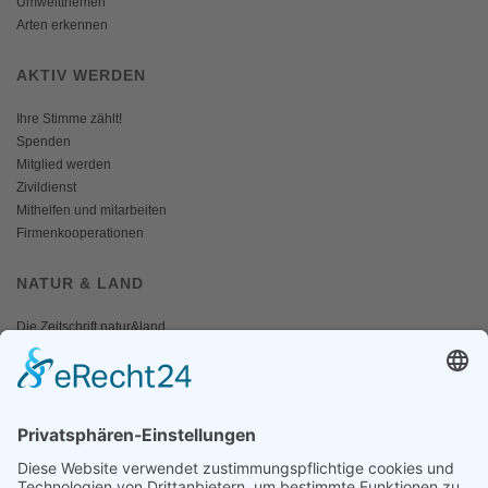
Umweltthemen
Arten erkennen
AKTIV WERDEN
Ihre Stimme zählt!
Spenden
Mitglied werden
Zivildienst
Mithelfen und mitarbeiten
Firmenkooperationen
NATUR & LAND
Die Zeitschrift natur&land
Archiv
Mediadaten
PRESSE
Fotos und Logos