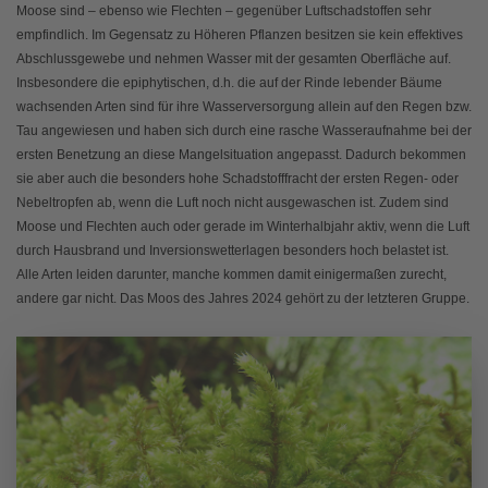
Moose sind – ebenso wie Flechten – gegenüber Luftschadstoffen sehr
empfindlich. Im Gegensatz zu Höheren Pflanzen besitzen sie kein effektives
Abschlussgewebe und nehmen Wasser mit der gesamten Oberfläche auf.
Insbesondere die epiphytischen, d.h. die auf der Rinde lebender Bäume
wachsenden Arten sind für ihre Wasserversorgung allein auf den Regen bzw.
Tau angewiesen und haben sich durch eine rasche Wasseraufnahme bei der
ersten Benetzung an diese Mangelsituation angepasst. Dadurch bekommen
sie aber auch die besonders hohe Schadstofffracht der ersten Regen- oder
Nebeltropfen ab, wenn die Luft noch nicht ausgewaschen ist. Zudem sind
Moose und Flechten auch oder gerade im Winterhalbjahr aktiv, wenn die Luft
durch Hausbrand und Inversionswetterlagen besonders hoch belastet ist.
Alle Arten leiden darunter, manche kommen damit einigermaßen zurecht,
andere gar nicht. Das Moos des Jahres 2024 gehört zu der letzteren Gruppe.