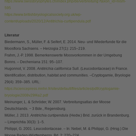
https://www.swissbryophytes.ch/index.php/de/verbreitung?taxon_id=nism-
595
https://www.britishbryologicalsociety.org.uk/wp-
content/uploads/2020/12/Antitrichia-curtipendula.pdf
Literatur
Biedermann, S., Müller, F. & Seifert, E. 2014. Neu- und Wiederfunde für die
Moosflora Sachsens. ‒ Herzogia 27(1): 215‒219.
Frahm, J.-P. 1998. Bemerkenswerte Moosvorkommen in der Umgebung
Bonns. ‒ Decheniana 151: 95‒107.
Hugonnot, V. 2008.
Antitrichia californica
Sull. (Leucodontaceae) in France.
Identification, distribution, habitat and communities. ‒Cryptogamie, Bryologie
29(4): 359‒385. URL:
https://sciencepress.mnhn.fr/sites/default/files/articles/pdf/cryptogamie-
bryologie2008v29f4a2.pdf
Meinunger, L. & Schröder, W. 2007. Verbreitungsatlas der Moose
Deutschlands. − 3 Bde., Regensburg.
Müller, J. 2013.
Antitrichia curtipendula
(Hedw.) Brid. zurück in Brandenburg.
‒ Limprichtia 30(3): 1‒5.
Philippi, G. 2001. Leucodontaceae. – In: Nebel, M. & Philippi, G. (Hrsg.) Die
Moose Baden-Württembergs, Bd. 2: 220‒224.