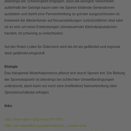
allerdings die Schwierigkeit entgegen, dass die wenigen Vorkommen
außerhalb der Gebirge kaum oder nie Sporen bildende Generationen
ausbilden und damit eine Fernverbreitung so gut wie ausgeschlossen ist.
Inwieweit die Wiederfunde auf Neuansiedlungen zurückzuführen sind oder
ob es sich um neue Entdeckungen überdauernder Kleinstpopulationen
handelt, ist schwierig zu entscheiden.
Auf der Roten Listen für Österreich wird die Art als gefährdet und regional
stark gefährdet eingestuft.
Biologie
Das Hängende Widerhakenmoos pflanzt sich durch Sporen fort. Die Bildung
der Sporenkapseln ist allerdings bei schlechten Umweltbedingungen
unterdrückt, dann kann nur noch eine (ineffektive) Nahverbreitung über
Sprossbruchstücke erfolgen.
links
https://www.gbif.org/species/2678391
https://de.wikipedia.org/wiki/Antitrichia_curtipendula