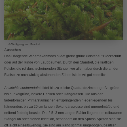
© Wolfgang von Brackel
Aussehen
Das Hängende Widerhakenmoos bildet große grüne Polster auf Blockschutt
oder auf der Rinde von Laubbäumen. Durch den Standort, die kräftigen
Polster, die rot durchscheinenden Stängel, vor allem aber durch die an der
Blattspitze rechtwinklig abstehenden Zähne ist die Art gut kenntlich.
Antitrichia curtipendula
bildet bis zu etliche Quadratdezimeter große, grüne
bis dunkelgrüne, lockere Decken oder Hängerasen. Die aus den
fadenförmigen Primärstämmchen entspringenden niederliegenden bis
hängenden, bis zu 20 cm langen Sekundärsprosse sind unregelmäßig und
entfernt fiederig beastet. Die 2,5‒3 mm langen Blätter liegen dem rotbraunen
Stängel an oder stehen leicht ab, besonders an den Spross-Spitzen sind sie
oft leicht einseitswendig. Sie sind am Rand schmal umgebogen, besitzen