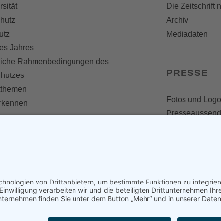
rsität
Die Zeitschrift 
hutz
Archiv
utz
Mediadaten
es Jahres
liche Rahmenbedingungen des
PRESSE
chutzes
themen
Fotos und Logo
erkennen
Presseaussen
Presse
Presseinformat
IV WERDEN
imme zählt!
en
d werden
nst