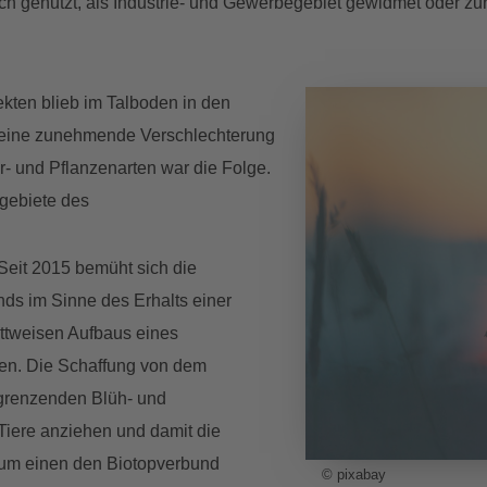
ich genutzt, als Industrie- und Gewerbegebiet gewidmet oder z
sekten blieb im Talboden in den
 eine zunehmende Verschlechterung
 und Pflanzenarten war die Folge.
gebiete des
 Seit 2015 bemüht sich die
ds im Sinne des Erhalts einer
rittweisen Aufbaus eines
en. Die Schaffung von dem
grenzenden Blüh- und
 Tiere anziehen und damit die
zum einen den Biotopverbund
© pixabay