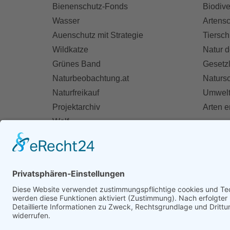
Bienenschutz-Fonds
Biodive
Wasser
Artensc
Auenschutz mit Strategie
Tiersch
Wildkatze
Natur d
Grünes Band
Gesetz
Naturbeobachtung.at
Naturs
Naturfreikauf
Umwelt
Projektarchiv
Arten 
Wolf
Fischotter
AKT
Ihre St
Spend
Mitglie
Zivildie