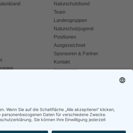
natur&land
Naturschutzbund
Team
Landesgruppen
Naturschutzjugend
Positionen
Ausgezeichnet
Sponsoren & Partner
s
Kontakt
dungen
Impressum
Datenschutz
ionen abonnieren
AGB