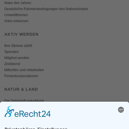
Natur des Jahres
Gesetzliche Rahmenbedingungen des Naturschutzes
Umweltthemen
Arten erkennen
AKTIV WERDEN
Ihre Stimme zählt!
Spenden
Mitglied werden
Zivildienst
Mithelfen und mitarbeiten
Firmenkooperationen
NATUR & LAND
Die Zeitschrift natur&land
Archiv
Mediadaten
PRESSE