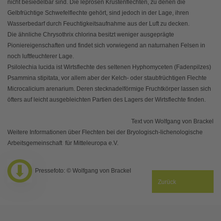
nicht besiedelbar sind. Die leprösen Krustenflechten, zu denen die
Gelbfrüchtige Schwefelflechte gehört, sind jedoch in der Lage, ihren
Wasserbedarf durch Feuchtigkeitsaufnahme aus der Luft zu decken.
Die ähnliche Chrysothrix chlorina besitzt weniger ausgeprägte
Pioniereigenschaften und findet sich vorwiegend an naturnahen Felsen in
noch luftfeuchterer Lage.
Psilolechia lucida ist Wirtsflechte des seltenen Hyphomyceten (Fadenpilzes)
Psammina stipitata, vor allem aber der Kelch- oder staubfrüchtigen Flechte
Microcalicium arenarium. Deren stecknadelförmige Fruchtkörper lassen sich
öfters auf leicht ausgebleichten Partien des Lagers der Wirtsflechte finden.
Text von Wolfgang von Brackel
Weitere Informationen über Flechten bei der Bryologisch-lichenologische
Arbeitsgemeinschaft für Mitteleuropa e.V.
Pressefoto: © Wolfgang von Brackel
Zurück