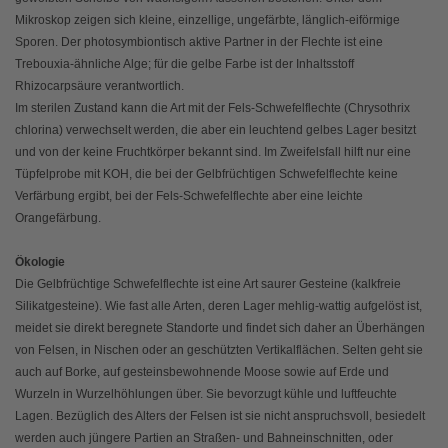
Mikroskop zeigen sich kleine, einzellige, ungefärbte, länglich-eiförmige
Sporen. Der photosymbiontisch aktive Partner in der Flechte ist eine
Trebouxia-ähnliche Alge; für die gelbe Farbe ist der Inhaltsstoff
Rhizocarpsäure verantwortlich.
Im sterilen Zustand kann die Art mit der Fels-Schwefelflechte (Chrysothrix
chlorina) verwechselt werden, die aber ein leuchtend gelbes Lager besitzt
und von der keine Fruchtkörper bekannt sind. Im Zweifelsfall hilft nur eine
Tüpfelprobe mit KOH, die bei der Gelbfrüchtigen Schwefelflechte keine
Verfärbung ergibt, bei der Fels-Schwefelflechte aber eine leichte
Orangefärbung.
Ökologie
Die Gelbfrüchtige Schwefelflechte ist eine Art saurer Gesteine (kalkfreie
Silikatgesteine). Wie fast alle Arten, deren Lager mehlig-wattig aufgelöst ist,
meidet sie direkt beregnete Standorte und findet sich daher an Überhängen
von Felsen, in Nischen oder an geschützten Vertikalflächen. Selten geht sie
auch auf Borke, auf gesteinsbewohnende Moose sowie auf Erde und
Wurzeln in Wurzelhöhlungen über. Sie bevorzugt kühle und luftfeuchte
Lagen. Bezüglich des Alters der Felsen ist sie nicht anspruchsvoll, besiedelt
werden auch jüngere Partien an Straßen- und Bahneinschnitten, oder