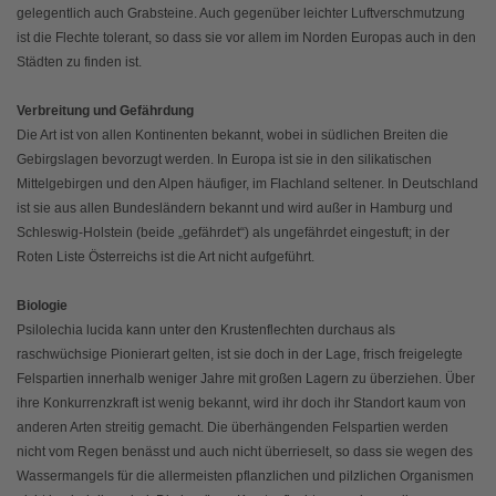
gelegentlich auch Grabsteine. Auch gegenüber leichter Luftverschmutzung
ist die Flechte tolerant, so dass sie vor allem im Norden Europas auch in den
Städten zu finden ist.
Verbreitung und Gefährdung
Die Art ist von allen Kontinenten bekannt, wobei in südlichen Breiten die
Gebirgslagen bevorzugt werden. In Europa ist sie in den silikatischen
Mittelgebirgen und den Alpen häufiger, im Flachland seltener. In Deutschland
ist sie aus allen Bundesländern bekannt und wird außer in Hamburg und
Schleswig-Holstein (beide „gefährdet“) als ungefährdet eingestuft; in der
Roten Liste Österreichs ist die Art nicht aufgeführt.
Biologie
Psilolechia lucida kann unter den Krustenflechten durchaus als
raschwüchsige Pionierart gelten, ist sie doch in der Lage, frisch freigelegte
Felspartien innerhalb weniger Jahre mit großen Lagern zu überziehen. Über
ihre Konkurrenzkraft ist wenig bekannt, wird ihr doch ihr Standort kaum von
anderen Arten streitig gemacht. Die überhängenden Felspartien werden
nicht vom Regen benässt und auch nicht überrieselt, so dass sie wegen des
Wassermangels für die allermeisten pflanzlichen und pilzlichen Organismen