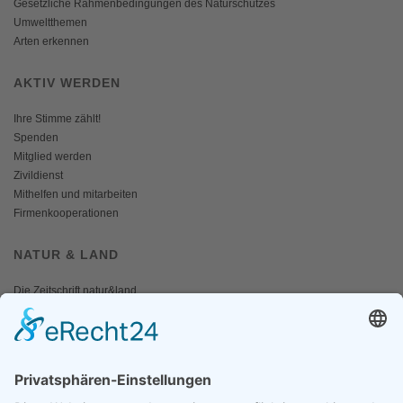
Gesetzliche Rahmenbedingungen des Naturschutzes
Umweltthemen
Arten erkennen
AKTIV WERDEN
Ihre Stimme zählt!
Spenden
Mitglied werden
Zivildienst
Mithelfen und mitarbeiten
Firmenkooperationen
NATUR & LAND
Die Zeitschrift natur&land
Archiv
Mediadaten
PRESSE