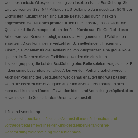
wohl bekannteste Ökosystemleistung von Insekten ist die Bestäubung. Sie
wird weltweit auf 235–577 Milliarden US-Dollar pro Jahr geschätzt. 80 % der
wichtigsten Kulturpflanzen sind auf die Bestäubung durch Insekten
angewiesen. Sie wirkt sich positiv auf den Fruchtansatz, das Gewicht, die
Qualität und die Samenproduktion der Feldfrüchte aus. Ein Großteil dieser
Arbeit wird von Bienen erledigt, wobei sich Honigbienen und Wildbienen
ergänzen. Dazu kommt eine Vielzahl an Schmetterlingen, Fliegen und
Käfern, die vor allem für die Bestäubung von Wildpflanzen eine große Rolle
spielen. Im Rahmen dieser Fortbildung werden die einzelnen
Insektengruppen, die bei der Bestäubung eine Rolle spielen, vorgestellt, z. B.
indem einige besonders auffällige Arten vor den Vorhang geholt werden.
Auch der Vorgang der Bestäubung wird genau erläutert und was passiert,
wenn die Insekten dieser Aufgabe aufgrund diverser Bedrohungen nicht
mehr nachkommen können. Es werden Ideen und Vermittlungsmöglichkeiten
sowie passende Spiele für den Unterricht vorgestellt.
Infos und Anmeldung:
https://obsthuegelland.at/aktuelles/veranstaltungen/information-und-
vortraege/details/news/insekten-und-bestaeubervielfalt-online-
weiterbildungsveranstaltung-fuer-lehrerinnen/