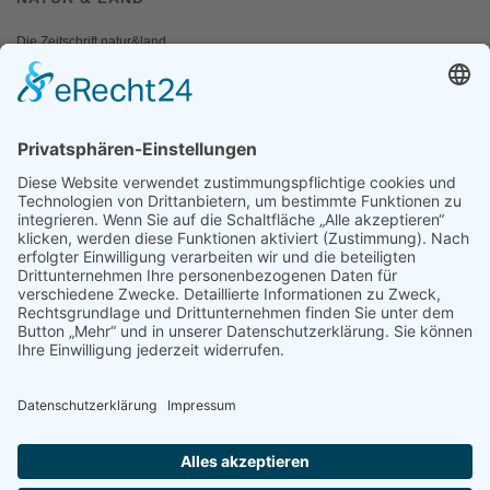
Die Zeitschrift natur&land
Archiv
Mediadaten
PRESSE
Fotos und Logos
Presseaussendungen
Presse
Presseinformationen abonnieren
ÜBER UNS
Naturschutzbund
Team
Landesgruppen
Naturschutzjugend
Positionen
Ausgezeichnet
Sponsoren & Partner