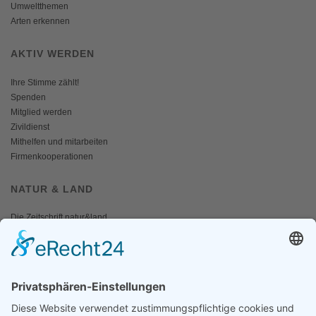
Umweltthemen
Arten erkennen
AKTIV WERDEN
Ihre Stimme zählt!
Spenden
Mitglied werden
Zivildienst
Mithelfen und mitarbeiten
Firmenkooperationen
NATUR & LAND
Die Zeitschrift natur&land
Archiv
Mediadaten
PRESSE
Fotos und Logos