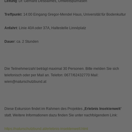
Leitung
: Dr. Gerhard Desbalmes, Umweltspürnasen
Treffpunkt
: 14:00 Eingang Gregor-Mendel Haus, Universität für Bodenkultur
Anfahrt
: Linie 40A oder 37A, Haltestelle Linnéplatz
Dauer
: ca. 2 Stunden
Die Teilnehmerzahl beträgt maximal 30 Personen. Bitte melden Sie sich
telefonisch oder per Mail an. Telefon: 0677/62432770 Mail:
wien@naturschutzbund.at
Diese Exkursion findet im Rahmen des Projektes „
Erlebnis Insektenwelt
“
statt. Weitere Informationen dazu finden Sie unter nachfolgendem Link:
https://naturschutzbund.at/erlebnis-insektenwelt.html