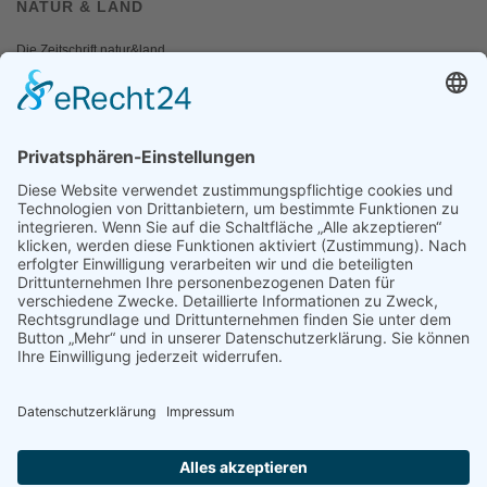
NATUR & LAND
Die Zeitschrift natur&land
Archiv
Mediadaten
PRESSE
Fotos und Logos
Presseaussendungen
Presse
Presseinformationen abonnieren
ÜBER UNS
Naturschutzbund
Team
Landesgruppen
Naturschutzjugend
Positionen
Ausgezeichnet