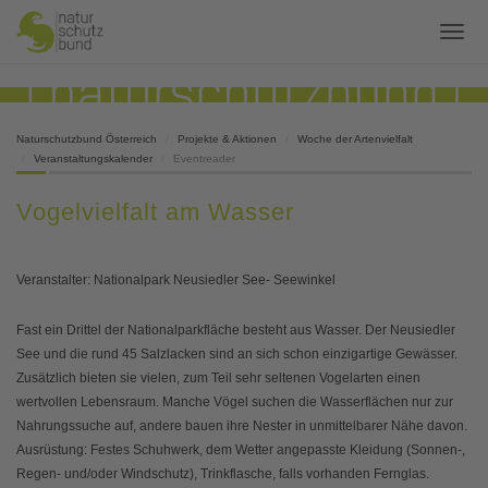
Naturschutzbund Österreich
Projekte & Aktionen
Woche der Artenvielfalt
Veranstaltungskalender
Eventreader
Vogelvielfalt am Wasser
Veranstalter: Nationalpark Neusiedler See- Seewinkel
Fast ein Drittel der Nationalparkfläche besteht aus Wasser. Der Neusiedler
See und die rund 45 Salzlacken sind an sich schon einzigartige Gewässer.
Zusätzlich bieten sie vielen, zum Teil sehr seltenen Vogelarten einen
wertvollen Lebensraum. Manche Vögel suchen die Wasserflächen nur zur
Nahrungssuche auf, andere bauen ihre Nester in unmittelbarer Nähe davon.
Ausrüstung: Festes Schuhwerk, dem Wetter angepasste Kleidung (Sonnen-,
Regen- und/oder Windschutz), Trinkflasche, falls vorhanden Fernglas.