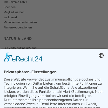
Ihre Stimme zählt!
Spenden
Mitglied werden
Zivildienst
Mithelfen und mitarbeiten
Firmenkooperationen
NATUR & LAND
Die Zeitschrift natur&land
Archiv
Mediadaten
PRESSE
Fotos und Logos
Presseaussendungen
Presse
Presseinformationen abonnieren
ÜBER UNS