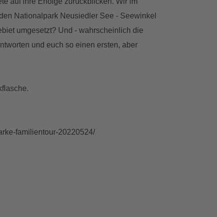
e auf ihre Erfolge zurückblicken. Wir im
 den Nationalpark Neusiedler See - Seewinkel
biet umgesetzt? Und - wahrscheinlich die
antworten und euch so einen ersten, aber
flasche.
arke-familientour-20220524/