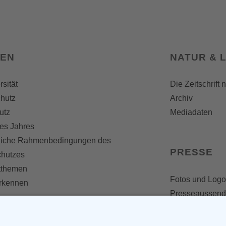
SEN
NATUR & 
rsität
Die Zeitschrift 
hutz
Archiv
utz
Mediadaten
es Jahres
liche Rahmenbedingungen des
PRESSE
chutzes
themen
Fotos und Logo
erkennen
Presseaussen
Presse
Presseinformat
IV WERDEN