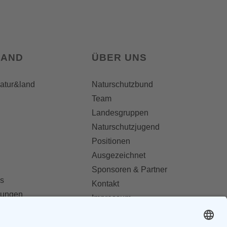
LAND
ÜBER UNS
natur&land
Naturschutzbund
Team
Landesgruppen
Naturschutzjugend
Positionen
Ausgezeichnet
Sponsoren & Partner
s
Kontakt
dungen
Impressum
Datenschutz
ionen abonnieren
AGB