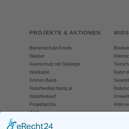
PROJEKTE & AKTIONEN
WIS
Bienenschutz-Fonds
Biodive
Wasser
Artensc
Auenschutz mit Strategie
Tiersch
Wildkatze
Natur d
Grünes Band
Gesetz
Naturbeobachtung.at
Naturs
Naturfreikauf
Umwelt
Projektarchiv
Arten 
Wolf
Fischotter
AKT