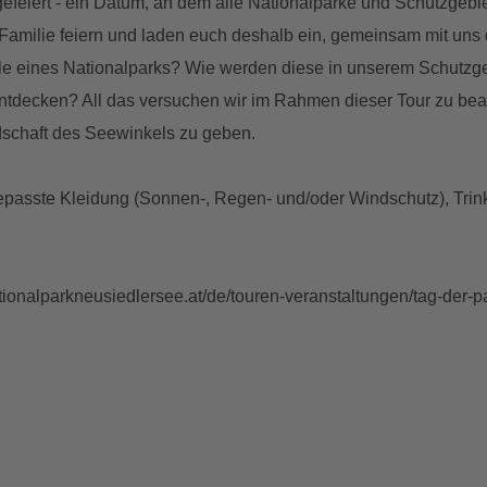
feiert - ein Datum, an dem alle Nationalparke und Schutzgebiet
Familie feiern und laden euch deshalb ein, gemeinsam mit uns
e eines Nationalparks? Wie werden diese in unserem Schutzge
u entdecken? All das versuchen wir im Rahmen dieser Tour zu be
ndschaft des Seewinkels zu geben.
passte Kleidung (Sonnen-, Regen- und/oder Windschutz), Trink
.
tionalparkneusiedlersee.at/de/touren-veranstaltungen/tag-der-p