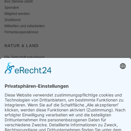
Ihre Stimme zählt!
Spenden
Mitglied werden
Zivildienst
Mithelfen und mitarbeiten
Firmenkooperationen
NATUR & LAND
Die Zeitschrift natur&land
Archiv
Mediadaten
PRESSE
Fotos und Logos
Presseaussendungen
Presse
Presseinformationen abonnieren
ÜBER UNS