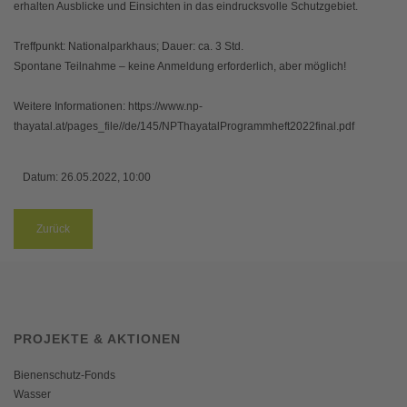
erhalten Ausblicke und Einsichten in das eindrucksvolle
Schutzgebiet.
Treffpunkt:
Nationalparkhaus;
Dauer:
ca. 3 Std.
Spontane Teilnahme – keine Anmeldung erforderlich,
aber möglich!
Weitere Informationen: https://www.np-
thayatal.at/pages_file//de/145/NPThayatalProgrammheft2022final.pdf
Datum:
26.05.2022, 10:00
Zurück
PROJEKTE & AKTIONEN
Bienenschutz-Fonds
Wasser