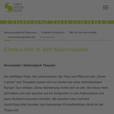
Naturschutzbund Österreich
Projekte & Aktionen
Woche der Artenvielfalt
Veranstaltungskalender
Eventreader
Eintauchen in den Nationalpark
Veranstalter: Nationalpark Thayatal
Die vielfältige Natur, die Lebensräume, die Tiere und
Pflanzen des „Green
Canyon“ des Thayatals lassen sich
am besten bei einer mehrstündigen
Ranger-Tour erleben.
Diese Wanderung richtet sich an alle, die etwas mehr
Zeit haben und sich spontan auf ein Eintauchen in den
Nationalpark und
seine Buntheit einlassen möchten. Wir
wandern über mehrere
Aussichtspunkte hinunter zum
imposanten Einsiedlerfelsen direkt an der
Thaya und