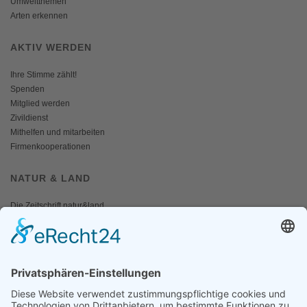
Umweltthemen
Arten erkennen
AKTIV WERDEN
Ihre Stimme zählt!
Spenden
Mitglied werden
Zivildienst
Mithelfen und mitarbeiten
Firmenkooperationen
NATUR & LAND
Die Zeitschrift natur&land
Archiv
Mediadaten
PRESSE
Fotos und Logos