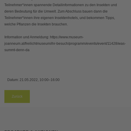
Teilnehmer*innen spannende Detailinformationen zu den Insekten und
deren Bedeutung für die Umwelt. Zum Abschluss bauen dann die
Teilnehmer*innen ihre eigenen Insektenhotels, und bekommen Tipps,
welche Pflanzen die Insekten brauchen.
Information und Anmeldung: https://www.museum-
joanneum.at/freilichtmuseum/ihr-besuch/programm/events/event/11428/was-
summt-denn-da
Datum:
21.05.2022, 10:00–16:00
Zurück