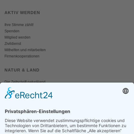
AKTIV WERDEN
Ihre Stimme zählt!
Spenden
Mitglied werden
Zivildienst
Mithelfen und mitarbeiten
Firmenkooperationen
NATUR & LAND
Die Zeitschrift natur&land
Archiv
Mediadaten
PRESSE
Fotos und Logos
Presseaussendungen
Presse