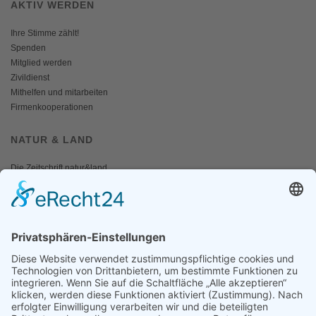
AKTIV WERDEN
Ihre Stimme zählt!
Spenden
Mitglied werden
Zivildienst
Mithelfen und mitarbeiten
Firmenkooperationen
NATUR & LAND
Die Zeitschrift natur&land
Archiv
Mediadaten
PRESSE
Fotos und Logos
Presseaussendungen
Presse
Presseinformationen abonnieren