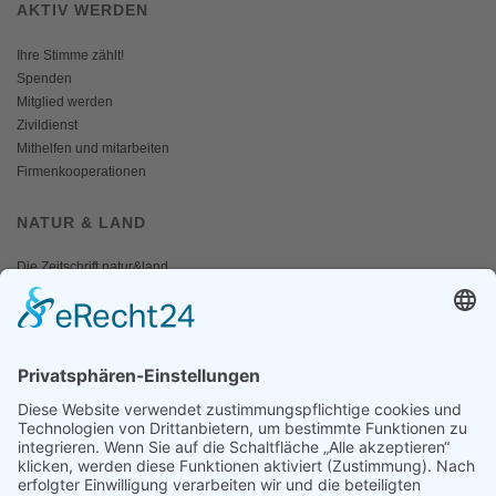
AKTIV WERDEN
Ihre Stimme zählt!
Spenden
Mitglied werden
Zivildienst
Mithelfen und mitarbeiten
Firmenkooperationen
NATUR & LAND
Die Zeitschrift natur&land
Archiv
Mediadaten
PRESSE
Fotos und Logos
Presseaussendungen
Presse
Presseinformationen abonnieren