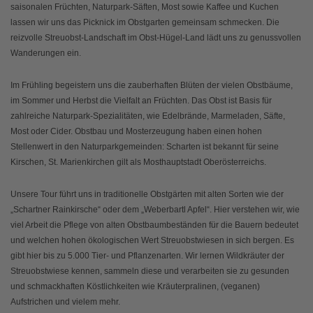
saisonalen Früchten, Naturpark-Säften, Most sowie Kaffee und Kuchen
lassen wir uns das Picknick im Obstgarten gemeinsam schmecken. Die
reizvolle Streuobst-Landschaft im Obst-Hügel-Land lädt uns zu genussvollen
Wanderungen ein.
Im Frühling begeistern uns die zauberhaften Blüten der vielen Obstbäume,
im Sommer und Herbst die Vielfalt an Früchten. Das Obst ist Basis für
zahlreiche Naturpark-Spezialitäten, wie Edelbrände, Marmeladen, Säfte,
Most oder Cider. Obstbau und Mosterzeugung haben einen hohen
Stellenwert in den Naturparkgemeinden: Scharten ist bekannt für seine
Kirschen, St. Marienkirchen gilt als Mosthauptstadt Oberösterreichs.
Unsere Tour führt uns in traditionelle Obstgärten mit alten Sorten wie der
„Schartner Rainkirsche“ oder dem „Weberbartl Apfel“. Hier verstehen wir, wie
viel Arbeit die Pflege von alten Obstbaumbeständen für die Bauern bedeutet
und welchen hohen ökologischen Wert Streuobstwiesen in sich bergen. Es
gibt hier bis zu 5.000 Tier- und Pflanzenarten. Wir lernen Wildkräuter der
Streuobstwiese kennen, sammeln diese und verarbeiten sie zu gesunden
und schmackhaften Köstlichkeiten wie Kräuterpralinen, (veganen)
Aufstrichen und vielem mehr.