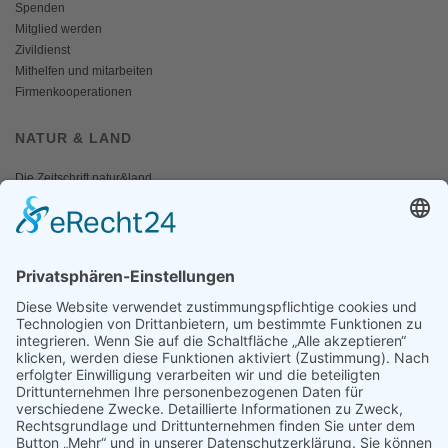
Spenden
Mitglied werden
Zivildienst
Mithelfen und mitarbeiten
Firmenkooperationen
NATUR & LAND
Die Zeitschrift natur&land
Archiv
Mediadaten
PRESSE
Fotos und Logos
Presseaussendungen
Presse
Presseinformationen abonnieren
ÜBER UNS