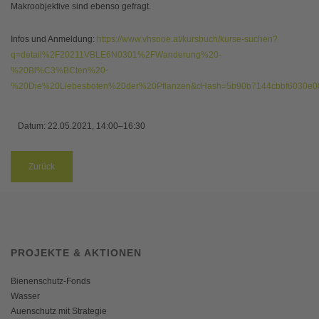
Makroobjektive sind ebenso gefragt.
Infos und Anmeldung:
https://www.vhsooe.at/kursbuch/kurse-suchen?
q=detail%2F20211VBLE6N0301%2FWanderung%20-
%20Bl%C3%BCten%20-
%20Die%20Liebesboten%20der%20Pflanzen&cHash=5b90b7144cbbf6030e0
Datum:
22.05.2021, 14:00–16:30
Zurück
PROJEKTE & AKTIONEN
Bienenschutz-Fonds
Wasser
Auenschutz mit Strategie